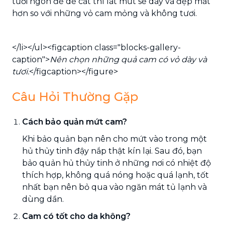
tươi ngon để dễ cắt thì lát mứt sẽ dày và đẹp mắt
hơn so với những vỏ cam mỏng và không tươi.
</li></ul><figcaption class="blocks-gallery-
caption">
Nên chọn những quả cam có vỏ dày và
tươi.
</figcaption></figure>
Câu Hỏi Thường Gặp
Cách bảo quản mứt cam?
Khi bảo quản bạn nên cho mứt vào trong một
hủ thủy tinh đậy nắp thật kín lại. Sau đó, bạn
bảo quản hủ thủy tinh ở những nơi có nhiệt độ
thích hợp, không quá nóng hoặc quá lạnh, tốt
nhất bạn nên bỏ qua vào ngăn mát tủ lạnh và
dùng dần.
Cam có tốt cho da không?