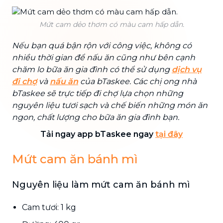
Mứt cam dẻo thơm có màu cam hấp dẫn.
Nếu bạn quá bận rộn với công việc, không có
nhiều thời gian để nấu ăn cũng như bên cạnh
chăm lo bữa ăn gia đình có thể sử dụng
dịch vụ
đi chợ
và
nấu ăn
của bTaskee. Các chị ong nhà
bTaskee sẽ trực tiếp đi chợ lựa chọn những
nguyên liệu tươi sạch và chế biến những món ăn
ngon, chất lượng cho bữa ăn gia đình bạn.
Tải ngay app bTaskee ngay
tại đây
Mứt cam ăn bánh mì
Nguyên liệu làm mứt cam ăn bánh mì
Cam tươi: 1 kg