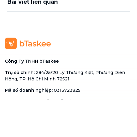
Bài viết liên quan
Công Ty TNHH bTaskee
Trụ sở chính
:
284/25/20 Lý Thường Kiệt, Phường Diên
Hồng, TP. Hồ Chí Minh 72521
Mã số doanh nghiệp
:
0313723825
Đại Diện Công Ty
:
Ông Đỗ Đắc Nhân Tâm
Chức vụ
:
Giám Đốc
Hotline
:
1900 636 736
Hỗ trợ khách hàng
:
support@btaskee.com