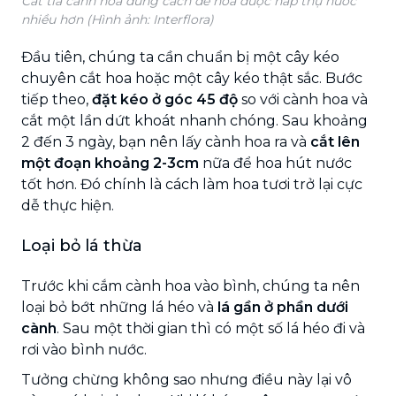
Cắt tỉa cành hoa đúng cách để hoa được hấp thụ nước
nhiều hơn (Hình ảnh: Interflora)
Đầu tiên, chúng ta cần chuẩn bị một cây kéo
chuyên cắt hoa hoặc một cây kéo thật sắc. Bước
tiếp theo,
đặt kéo ở góc 45 độ
so với cành hoa và
cắt một lần dứt khoát nhanh chóng. Sau khoảng
2 đến 3 ngày, bạn nên lấy cành hoa ra và
cắt lên
một đoạn khoảng 2-3cm
nữa để hoa hút nước
tốt hơn. Đó chính là cách làm hoa tươi trở lại cực
dễ thực hiện.
Loại bỏ lá thừa
Trước khi cắm cành hoa vào bình, chúng ta nên
loại bỏ bớt những lá héo và
lá gần ở phần dưới
cành
. Sau một thời gian thì có một số lá héo đi và
rơi vào bình nước.
Tưởng chừng không sao nhưng điều này lại vô