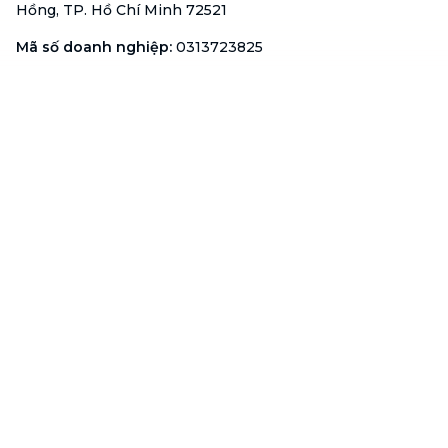
Hồng, TP. Hồ Chí Minh 72521
Mã số doanh nghiệp
:
0313723825
Đại Diện Công Ty
:
Ông Đỗ Đắc Nhân Tâm
Chức vụ
:
Giám Đốc
Hotline
:
1900 636 736
Hỗ trợ khách hàng
:
support@btaskee.com
Hỗ trợ doanh nghiệp
:
btaskee4biz.vn@btaskee.com
Việt Nam
Hỗ trợ
Liên hệ
Khiếu nại
Công ty