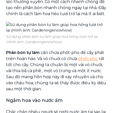
sóc thường xuyên. Có một cách nhanh chóng để
tạo nên phân bón nhanh chóng ngay tại nhà. Đây
chính là cách làm hoa héo tươi trở lại mà ít ai biết.
Sử dụng phân bón tự làm giúp hoa hồng tươi trở lại
(Hình ảnh: Gardeningknowhow)
Phân bón tự làm
cần chứa phốt-pho để cây phát
triển hoàn hảo. Và vỏ chuối có chứa
phốt-pho
rất
tốt cho cây. Chúng ta chuẩn bị một vài vỏ chuối,
vài thìa bã cà phê , một vỏ trứng và một ít nước.
Sau đó mang hỗn hợp này đi xay nhuyễn và cho
vào chậu hoa, chúng ta sẽ thấy được điều kỳ diệu
sau một thời gian.
Ngâm hoa vào nước ấm
Chắc chắn nhiều người sẽ nghĩ nước ấm tại sao lại