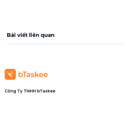
Bài viết liên quan
Công Ty TNHH bTaskee
Trụ sở chính
:
284/25/20 Lý Thường Kiệt, Phường Diên
Hồng, TP. Hồ Chí Minh 72521
Mã số doanh nghiệp
:
0313723825