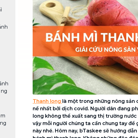
Chuyển nhà trọn gói, không lo dọn
ì
dẹp nơi đi nơi đến
Vệ sinh công nghiệp
NEW
ánh
Vệ sinh chuyên nghiệp cho văn
phòng, nhà xưởng, công trình lớn
ánh
ùng
Thanh long
là một trong những nông sản 
nề nhất bởi dịch covid. Người dân đang ph
làm
long không thể xuất sang thị trường nước 
ong
vậy mỗi người chúng ta cần chung tay để g
này nhé. Hôm nay, bTaskee sẽ hướng dẫn