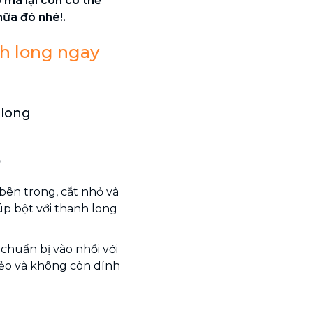
mà lại còn có thể
ữa đó nhé!.
h long ngay
 long
g
bên trong, cắt nhỏ và
úp bột với thanh long
chuẩn bị vào nhồi với
 dẻo và không còn dính