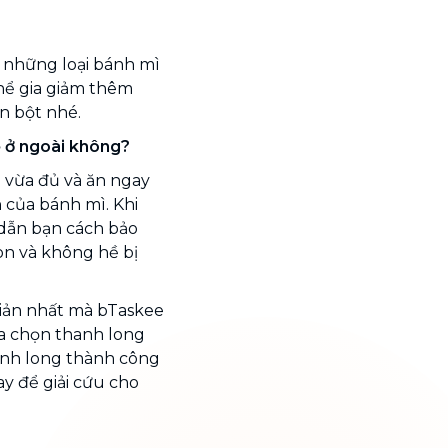
 những loại bánh mì
thể gia giảm thêm
n bột nhé.
ể ở ngoài không?
g vừa đủ và ăn ngay
 của bánh mì. Khi
dẫn bạn cách bảo
n và không hề bị
giản nhất mà bTaskee
a chọn thanh long
anh long thành công
ay để giải cứu cho
.