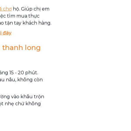
đi chợ
hộ. Giúp chị em
 việc tìm mua thực
o tận tay khách hàng.
i đây
ì thanh long
ng 15 - 20 phút.
àu nâu, không còn
ường vào khâu trộn
ngọt nhẹ chứ không