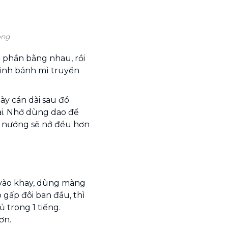
ong
g phần bằng nhau, rồi
hình bánh mì truyền
ày cán dài sau đó
ài. Nhớ dùng dao để
hi nướng sẽ nở đều hơn
ì vào khay, dùng màng
 gấp đôi ban đầu, thì
 trong 1 tiếng.
ơn.