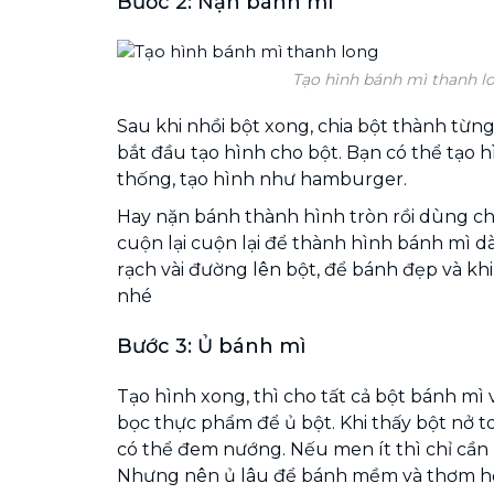
Bước 2: Nặn bánh mì
Tạo hình bánh mì thanh l
Sau khi nhồi bột xong, chia bột thành từn
bắt đầu tạo hình cho bột. Bạn có thể tạo 
thống, tạo hình như hamburger.
Hay nặn bánh thành hình tròn rồi dùng ch
cuộn lại cuộn lại để thành hình bánh mì d
rạch vài đường lên bột, để bánh đẹp và k
nhé
Bước 3: Ủ bánh mì
Tạo hình xong, thì cho tất cả bột bánh m
bọc thực phẩm để ủ bột. Khi thấy bột nở to
có thể đem nướng. Nếu men ít thì chỉ cần ủ
Nhưng nên ủ lâu để bánh mềm và thơm h