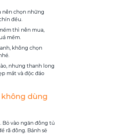
n nên chọn những
chín đều.
 mềm thì nên mua,
quá mềm.
xanh, không chọn
nhé.
nào, nhưng thanh long
ẹp mắt và độc đáo
u không dùng
p. Bỏ vào ngăn đông tủ
 để rã đông. Bánh sẽ