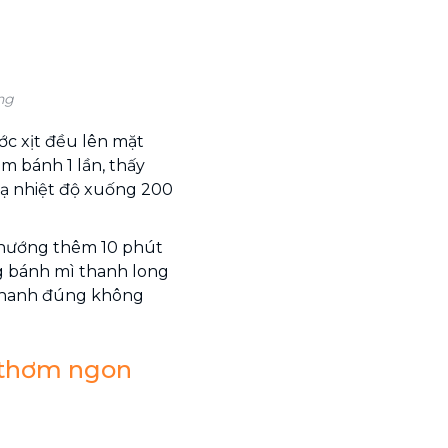
ng
ớc xịt đều lên mặt
em bánh 1 lần, thấy
 hạ nhiệt độ xuống 200
à nướng thêm 10 phút
ng bánh mì thanh long
 nhanh đúng không
 thơm ngon