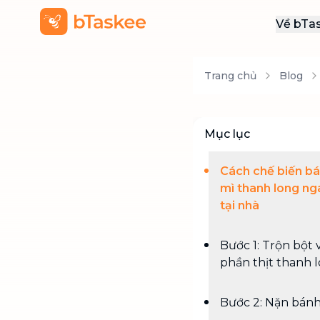
Về bTa
Giới
Trang chủ
Blog
Thôn
Khu
Tuy
Mục lục
Liên
Cách chế biến b
mì thanh long ng
tại nhà
Bước 1: Trộn bột 
phần thịt thanh 
Bước 2: Nặn bán