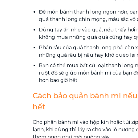
Để món bánh thanh long ngon hơn, bạ
quả thanh long chín mọng, màu sắc vỏ 
Dùng tay ấn nhẹ vào quả, nếu thấy hơi
không mua những quả quá cứng hay 
Phần râu của quả thanh long phải còn 
những quả râu bị nâu hay khô quéo lại 
Bạn có thể mua bất cứ loại thanh long 
ruột đỏ sẽ giúp món bánh mì của bạn đ
hơn bao giờ hết.
Cách bảo quản bánh mì nế
hết
Cho phần bánh mì vào hộp kín hoặc túi zi
lạnh, khi dùng thì lấy ra cho vào lò nướng
thơm ngon như mới nướng vậy.