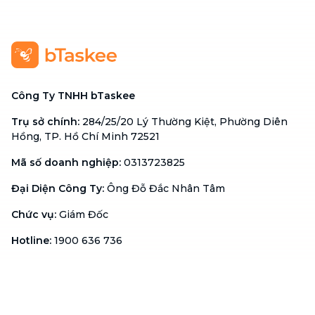
Công Ty TNHH bTaskee
Trụ sở chính
:
284/25/20 Lý Thường Kiệt, Phường Diên
Hồng, TP. Hồ Chí Minh 72521
Mã số doanh nghiệp
:
0313723825
Đại Diện Công Ty
:
Ông Đỗ Đắc Nhân Tâm
Chức vụ
:
Giám Đốc
Hotline
:
1900 636 736
Hỗ trợ khách hàng
:
support@btaskee.com
Hỗ trợ doanh nghiệp
:
btaskee4biz.vn@btaskee.com