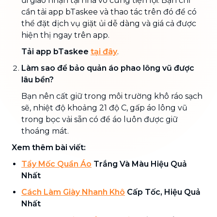
ủi giao nhận tại nhà vô cùng tiện lợi. Bạn chỉ
cần tải app bTaskee và thao tác trên đó để có
thể đặt dịch vụ giặt ủi dễ dàng và giá cả được
hiện thị ngay trên app.
Tải app bTaskee
tại đây
.
Làm sao để bảo quản áo phao lông vũ được
lâu bền?
Bạn nên cất giữ trong môi trường khô ráo sạch
sẽ, nhiệt độ khoảng 21 độ C, gấp áo lông vũ
trong bọc vải sẵn có để áo luôn được giữ
thoáng mát.
Xem thêm bài viết:
Tẩy Mốc Quần Áo
Trắng Và Màu Hiệu Quả
Nhất
Cách Làm Giày Nhanh Khô
Cấp Tốc, Hiệu Quả
Nhất