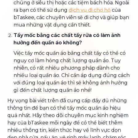
chúng ở siêu thị hoặc các tiệm bách hóa. Ngoài
ra bạn có thể sử dụng
dịch vụ đi chợ hộ
của
bTaskee, các chuyên viên sẽ đi chợ và giúp bạn
mua những vật dụng cần thiết.
Tẩy mốc bằng các chất tẩy rửa có làm ảnh
hưởng đến quần áo không?
Việc tẩy mốc quần áo bằng chất tẩy có thể có
nguy cơ làm hỏng chất lượng quần áo. Tuy
nhiên, có rất nhiều phương pháp dành cho
nhiều loại quần áo. Chỉ cần áp dụng đúng cách
với đúng loại quần áo thì sẽ không ảnh hưởng
gì đến chất lượng quần áo nhé!
Hy vọng bài viết trên đã cung cấp đầy đủ những
thông tin để bạn có thể tẩy mốc quần áo hiệu
quả nhất. Hãy theo dõi chuyên mục kinh nghiệm
hay của bTaskee mỗi ngày để có thể biết thêm
nhiều thông tin, kiến thức hay về lĩnh vực dọn
dẹp nhà cửa, nấu ăn, vệ sinh máy lạnh, chăm sóc