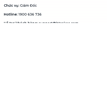
Chức vụ
:
Giám Đốc
Hotline
:
1900 636 736
Hỗ trợ khách hàng
:
support@btaskee.com
Hỗ trợ doanh nghiệp
:
btaskee4biz.vn@btaskee.com
Việt Nam
Hỗ trợ
Liên hệ
Khiếu nại
Công ty
Về bTaskee
Liên hệ
Tuyển dụng
Câu chuyện người giúp
việc