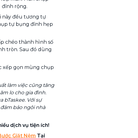
 đỉnh rộng.
i này đều tương tự
ụp tự bụng đỉnh hẹp
ấp chéo thành hình số
hình tròn. Sau đó dùng
iệc xếp gọn mùng chụp
uất làm việc cũng tăng
ăm lo cho gia đình.
a bTaskee. Với sự
ẽ đảm bảo ngôi nhà
ều dịch vụ tiện ích!
Bước Giặt Nệm
Tại