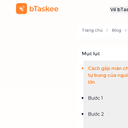
Về bTa
Giới
Trang chủ
Blog
Thôn
Khu
Tuy
Mục lục
Liên
Cách gấp màn c
tự bung của ngư
lớn
Bước 1
Bước 2