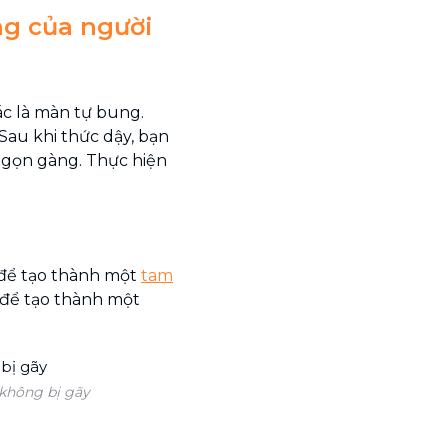
g của người
ác là màn tự bung.
Sau khi thức dậy, bạn
i gọn gàng. Thực hiện
 để tạo thành một
tam
i để tạo thành một
không bị gãy