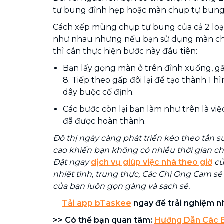
tự bung đỉnh hẹp hoặc màn chụp tự bung
Cách xếp mùng chụp tự bung của cả 2 loạ
như nhau nhưng nếu bạn sử dụng màn ch
thì cần thực hiện bước này đầu tiên:
Bạn lấy gọng màn ở trên đỉnh xuống, g
8. Tiếp theo gấp đôi lại để tạo thành 1 
dây buộc cố định.
Các bước còn lại bạn làm như trên là v
đã được hoàn thành.
Đô thị ngày càng phát triển kéo theo tần s
cao khiến bạn không có nhiều thời gian ch
Đặt ngay
dịch vụ giúp việc nhà theo giờ
củ
nhiệt tình, trung thực, Các Chị Ong Cam s
của bạn luôn gọn gàng và sạch sẽ.
Tải app bTaskee
ngay để trải nghiệm nhi
>> Có thể bạn quan tâm:
Hướng Dẫn Các 