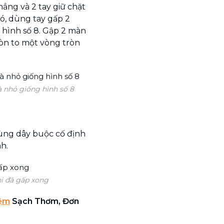
hẳng và 2 tay giữ chặt
đó, dùng tay gấp 2
 hình số 8. Gập 2 màn
ròn to một vòng tròn
à nhỏ giống hình số 8
ùng dây buộc cố định
h.
i đã gấp xong
Nệm
Sạch Thơm, Đơn