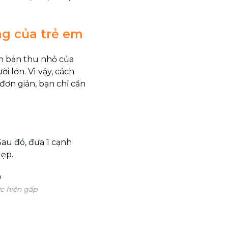
g của trẻ em
n bản thu nhỏ của
 lớn. Vì vậy, cách
ơn giản, bạn chỉ cần
au đó, đưa 1 cạnh
dẹp.
c hiện gấp