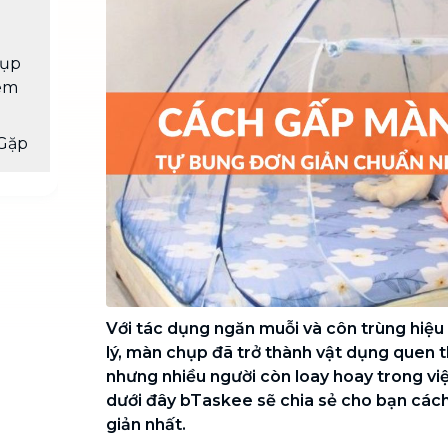
Chuyển nhà trọn gói, không lo dọn
dẹp nơi đi nơi đến
hụp
Vệ sinh công nghiệp
NEW
 em
Vệ sinh chuyên nghiệp cho văn
phòng, nhà xưởng, công trình lớn
Gặp
Với tác dụng ngăn muỗi và côn trùng hiệu 
lý, màn chụp đã trở thành vật dụng quen t
nhưng nhiều người còn loay hoay trong việ
dưới đây bTaskee sẽ chia sẻ cho bạn cá
giản nhất.