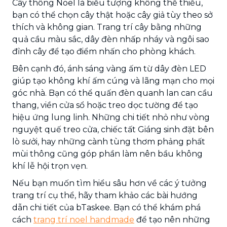
Cây thông Noel là biểu tượng không thể thiếu,
bạn có thể chọn cây thật hoặc cây giả tùy theo sở
thích và không gian. Trang trí cây bằng những
quả cầu màu sắc, dây đèn nhấp nháy và ngôi sao
đỉnh cây để tạo điểm nhấn cho phòng khách.
Bên cạnh đó, ánh sáng vàng ấm từ dây đèn LED
giúp tạo không khí ấm cúng và lãng mạn cho mọi
góc nhà. Bạn có thể quấn đèn quanh lan can cầu
thang, viền cửa sổ hoặc treo dọc tường để tạo
hiệu ứng lung linh. Những chi tiết nhỏ như vòng
nguyệt quế treo cửa, chiếc tất Giáng sinh đặt bên
lò sưởi, hay những cành tùng thơm phảng phất
mùi thông cũng góp phần làm nên bầu không
khí lễ hội trọn vẹn.
Nếu bạn muốn tìm hiểu sâu hơn về các ý tưởng
trang trí cụ thể, hãy tham khảo các bài hướng
dẫn chi tiết của bTaskee. Bạn có thể khám phá
cách
trang trí noel handmade
để tạo nên những