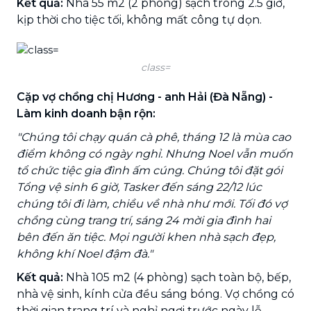
Kết quả:
Nhà 55 m2 (2 phòng) sạch trong 2.5 giờ,
kịp thời cho tiệc tối, không mất công tự dọn.
class=
Cặp vợ chồng chị Hương - anh Hải (Đà Nẵng) -
Làm kinh doanh bận rộn:
"Chúng tôi chạy quán cà phê, tháng 12 là mùa cao
điểm không có ngày nghỉ. Nhưng Noel vẫn muốn
tổ chức tiệc gia đình ấm cúng. Chúng tôi đặt gói
Tổng vệ sinh 6 giờ, Tasker đến sáng 22/12 lúc
chúng tôi đi làm, chiều về nhà như mới. Tối đó vợ
chồng cùng trang trí, sáng 24 mời gia đình hai
bên đến ăn tiệc. Mọi người khen nhà sạch đẹp,
không khí Noel đậm đà."
Kết quả:
Nhà 105 m2 (4 phòng) sạch toàn bộ, bếp,
nhà vệ sinh, kính cửa đều sáng bóng. Vợ chồng có
thời gian trang trí và nghỉ ngơi trước ngày lễ.