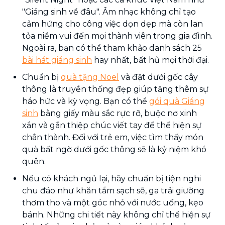
"Giáng sinh về đâu". Âm nhạc không chỉ tạo
cảm hứng cho công việc dọn dẹp mà còn lan
tỏa niềm vui đến mọi thành viên trong gia đình.
Ngoài ra, bạn có thể tham khảo danh sách 25
bài hát giáng sinh
hay nhất, bất hủ mọi thời đại.
Chuẩn bị
quà tặng Noel
và đặt dưới gốc cây
thông là truyền thống đẹp giúp tăng thêm sự
háo hức và kỳ vọng. Bạn có thể
gói quà Giáng
sinh
bằng giấy màu sắc rực rỡ, buộc nơ xinh
xắn và gắn thiệp chúc viết tay để thể hiện sự
chân thành. Đối với trẻ em, việc tìm thấy món
quà bất ngờ dưới gốc thông sẽ là kỷ niệm khó
quên.
Nếu có khách ngủ lại, hãy chuẩn bị tiện nghi
chu đáo như khăn tắm sạch sẽ, ga trải giường
thơm tho và một góc nhỏ với nước uống, kẹo
bánh. Những chi tiết này không chỉ thể hiện sự