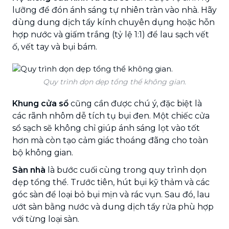
lưỡng để đón ánh sáng tự nhiên tràn vào nhà. Hãy
dùng dung dịch tẩy kính chuyên dụng hoặc hỗn
hợp nước và giấm trắng (tỷ lệ 1:1) để lau sạch vết
ố, vết tay và bụi bám.
Quy trình dọn dẹp tổng thể không gian.
Khung cửa sổ
cũng cần được chú ý, đặc biệt là
các rãnh nhôm dễ tích tụ bụi đen. Một chiếc cửa
sổ sạch sẽ không chỉ giúp ánh sáng lọt vào tốt
hơn mà còn tạo cảm giác thoáng đãng cho toàn
bộ không gian.
Sàn nhà
là bước cuối cùng trong quy trình dọn
dẹp tổng thể. Trước tiên, hút bụi kỹ thảm và các
góc sàn để loại bỏ bụi mịn và rác vụn. Sau đó, lau
ướt sàn bằng nước và dung dịch tẩy rửa phù hợp
với từng loại sàn.