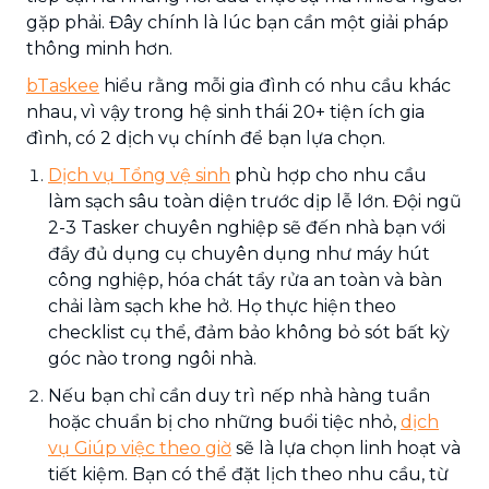
gặp phải. Đây chính là lúc bạn cần một giải pháp
thông minh hơn.
bTaskee
hiểu rằng mỗi gia đình có nhu cầu khác
nhau, vì vậy trong hệ sinh thái 20+ tiện ích gia
đình, có 2 dịch vụ chính để bạn lựa chọn.
Dịch vụ Tổng vệ sinh
phù hợp cho nhu cầu
làm sạch sâu toàn diện trước dịp lễ lớn. Đội ngũ
2-3 Tasker chuyên nghiệp sẽ đến nhà bạn với
đầy đủ dụng cụ chuyên dụng như máy hút
công nghiệp, hóa chát tẩy rửa an toàn và bàn
chải làm sạch khe hở. Họ thực hiện theo
checklist cụ thể, đảm bảo không bỏ sót bất kỳ
góc nào trong ngôi nhà.
Nếu bạn chỉ cần duy trì nếp nhà hàng tuần
hoặc chuẩn bị cho những buổi tiệc nhỏ,
dịch
vụ Giúp việc theo giờ
sẽ là lựa chọn linh hoạt và
tiết kiệm. Bạn có thể đặt lịch theo nhu cầu, từ