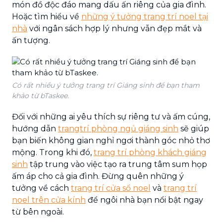
món đồ độc đáo mang dấu ấn riêng của gia đình.
Hoặc tìm hiểu về
những ý tưởng trang trí noel tại
nhà
với ngân sách hợp lý nhưng vẫn đẹp mắt và
ấn tượng.
Có rất nhiều ý tưởng trang trí Giáng sinh để bạn tham
khảo từ bTaskee.
Đối với những ai yêu thích sự riêng tư và ấm cúng,
hướng dẫn
trangtrí phòng ngủ giáng sinh
sẽ giúp
bạn biến không gian nghỉ ngơi thành góc nhỏ thơ
mộng. Trong khi đó,
trang trí phòng khách giáng
sinh
tập trung vào việc tạo ra trung tâm sum họp
ấm áp cho cả gia đình. Đừng quên những ý
tưởng về cách
trang trí cửa sổ noel
và
trang trí
noel trên cửa kính
để ngôi nhà bạn nổi bật ngay
từ bên ngoài.