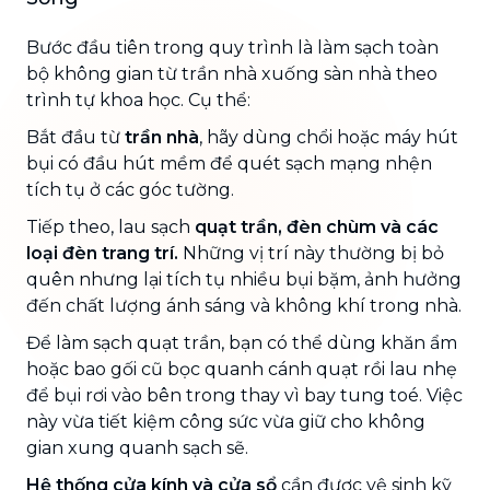
Bước đầu tiên trong quy trình là làm sạch toàn
bộ không gian từ trần nhà xuống sàn nhà theo
trình tự khoa học. Cụ thể:
Bắt đầu từ
trần nhà
, hãy dùng chổi hoặc máy hút
bụi có đầu hút mềm để quét sạch mạng nhện
tích tụ ở các góc tường.
Tiếp theo, lau sạch
quạt trần, đèn chùm và các
loại đèn trang trí.
Những vị trí này thường bị bỏ
quên nhưng lại tích tụ nhiều bụi bặm, ảnh hưởng
đến chất lượng ánh sáng và không khí trong nhà.
Để làm sạch quạt trần, bạn có thể dùng khăn ẩm
hoặc bao gối cũ bọc quanh cánh quạt rồi lau nhẹ
để bụi rơi vào bên trong thay vì bay tung toé. Việc
này vừa tiết kiệm công sức vừa giữ cho không
gian xung quanh sạch sẽ.
Hệ thống cửa kính và cửa sổ
cần được vệ sinh kỹ