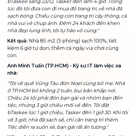
bTaskee sáng 23/12, Tasker đến làm 4 giờ. Trong
lúc đó tôi đưa con đi mua đồ trang trí, về nhà đã
sạch bóng. Chiều cùng con trang trí cây thông, cả
nhà vui vẻ chụp ảnh. Đêm 24 khách đến khen
nhà đẹp lung linh, tôi tự hào vô cùng."
Kết quả:
Nhà 85 m2 (3 phòng) sạch 100%, tiết
kiệm 6 giờ tự dọn, thêm cả ngày vui chơi cùng
con.
Anh Minh Tuấn (TP.HCM) - Kỹ sư IT làm việc xa
nhà:
"Tôi về quê Vũng Tàu đón Noel cùng bố mẹ. Nhà
ở TP.HCM bỏ không 2 tuần, bụi bẩn khắp nơi.
Chiều 24 tôi phải đón bạn gái và nhóm bạn đến
tiệc, nhưng 3 giờ chiều mới về đến. Tôi đặt
bTaskee lúc 1 giờ chiều, Tasker đến 1 giờ 30. Khi tôi
về 3 giờ, nhà đã sạch sẽ, chỉ cần trang trí thêm.
Tiệc diễn ra suôn sẻ, bạn gái rất ấn tượng."