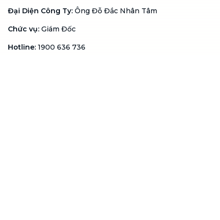
Đại Diện Công Ty
:
Ông Đỗ Đắc Nhân Tâm
Chức vụ
:
Giám Đốc
Hotline
:
1900 636 736
Hỗ trợ khách hàng
:
support@btaskee.com
Hỗ trợ doanh nghiệp
:
btaskee4biz.vn@btaskee.com
Việt Nam
Hỗ trợ
Liên hệ
Khiếu nại
Công ty
Về bTaskee
Liên hệ