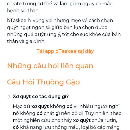
citrate trong cơ thể và làm giảm nguy cơ mắc
bệnh sỏi thận.
bTaskee hi vọng với những mẹo về cách chọn
quýt ngọt ngon sẽ giúp bạn lựa chọn được
những quả quýt ưng ý, tốt cho sức khỏe của bản
thân và gia đình.
Tải app bTaskee tại đây
Những câu hỏi liên quan
Câu Hỏi Thường Gặp
Xơ quýt có tác dụng gì?
Mặc dù
xơ quýt
không
có
vị, nhiều người nghĩ
nó không
có
chất
gì
nên bỏ đi. Tuy nhiên, theo
một nghiên cứu cho thấy
xơ quýt
chứa rutin,
có
khả năng lưu thông máu, loại bỏ các mảng