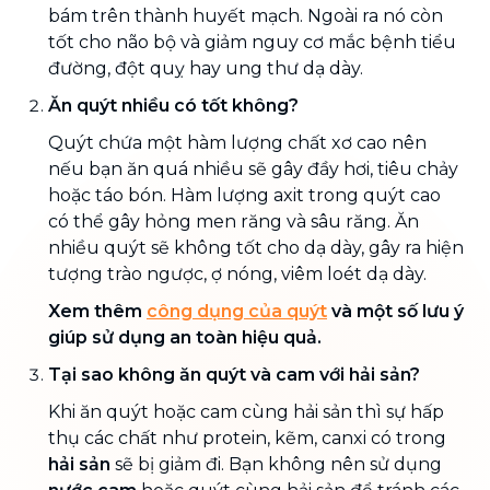
bám trên thành huyết mạch. Ngoài ra nó còn
tốt cho não bộ và giảm nguy cơ mắc bệnh tiểu
đường, đột quỵ hay ung thư dạ dày.
Ăn quýt nhiều có tốt không?
Quýt chứa một hàm lượng chất xơ cao nên
nếu bạn ăn quá nhiều sẽ gây đầy hơi, tiêu chảy
hoặc táo bón. Hàm lượng axit trong quýt cao
có thể gây hỏng men răng và sâu răng. Ăn
nhiều quýt sẽ không tốt cho dạ dày, gây ra hiện
tượng trào ngược, ợ nóng, viêm loét dạ dày.
Xem thêm
công dụng của quýt
và một số lưu ý
giúp sử dụng an toàn hiệu quả.
Tại sao không ăn quýt và cam với hải sản?
Khi ăn quýt hoặc cam cùng hải sản thì sự hấp
thụ các chất như protein, kẽm, canxi có trong
hải sản
sẽ bị giảm đi. Bạn không nên sử dụng