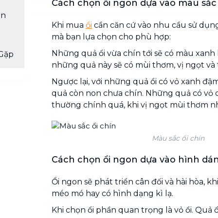
Cách chọn ổi ngon dựa vào màu sắc
ên
Khi mua
ổi
cần căn cứ vào nhu cầu sử dụng 
mà bạn lựa chọn cho phù hợp:
Những quả ổi vừa chín tới sẽ có màu xanh 
Gặp
những quả này sẽ có mùi thơm, vị ngọt và t
Ngược lại, với những quả ổi có vỏ xanh đậm 
quả còn non chưa chín. Những quả có vỏ 
thường chính quá, khi vị ngọt mùi thơm nh
Màu sắc ổi chín
Cách chọn ổi ngon dựa vào hình dán
Ổi ngon sẽ phát triển cân đối và hài hòa, k
méo mó hay có hình dạng kì lạ.
Khi chọn ổi phần quan trọng là vỏ ổi. Quả 