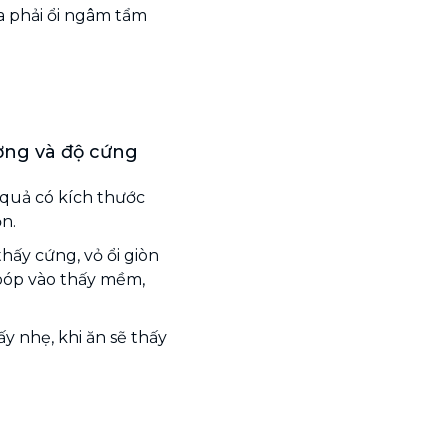
a phải ổi ngâm tẩm
ợng và độ cứng
 quả có kích thước
n.
thấy cứng, vỏ ổi giòn
bóp vào thấy mềm,
 nhẹ, khi ăn sẽ thấy