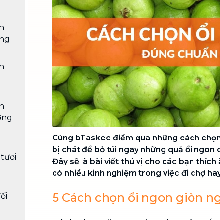
Chuyển nhà trọn gói, không lo dọn
dẹp nơi đi nơi đến
on
Vệ sinh công nghiệp
NEW
ống
Vệ sinh chuyên nghiệp cho văn
phòng, nhà xưởng, công trình lớn
on
on
ợng
Cùng bTaskee điểm qua những cách chọn 
bị chát để bỏ túi ngay những quả ổi ngon 
 tươi
Đây sẽ là bài viết thú vị cho các bạn thích
n
có nhiều kinh nghiệm trong việc đi chợ hay
5 Cách chọn ổi ngon giòn n
ối