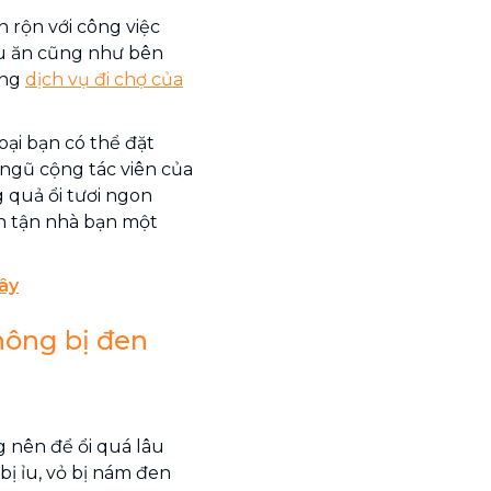
 rộn với công việc
ấu ăn cũng như bên
ụng
dịch vụ đi chợ của
oại bạn có thể đặt
 ngũ cộng tác viên của
g quả ổi tươi ngon
n tận nhà bạn một
ây
không bị đen
 nên để ổi quá lâu
bị ỉu, vỏ bị nám đen