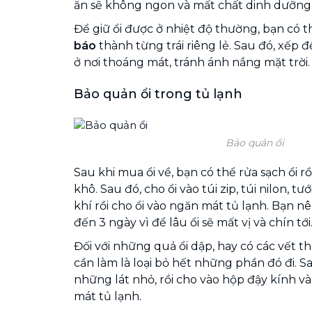
ăn sẽ không ngon và mất chất dinh dưỡng
Để giữ ổi được ở nhiệt độ thường, bạn có t
báo
thành từng trái riêng lẻ. Sau đó, xếp đề
ở nơi thoáng mát, tránh ánh nắng mặt trời.
Bảo quản ổi trong tủ lạnh
Bảo quản ổi
Sau khi mua ổi về, bạn có thể rửa sạch ổi rồ
khô. Sau đó, cho ổi vào túi zip, túi nilon, tư
khí rồi cho ổi vào ngăn mát tủ lạnh. Bạn n
đến 3 ngày vì để lâu ổi sẽ mất vị và chín tới
Đối với những quả ổi dập, hay có các vết t
cần làm là loại bỏ hết những phần đó đi. 
những lát nhỏ, rồi cho vào hộp đậy kính 
mát tủ lạnh.