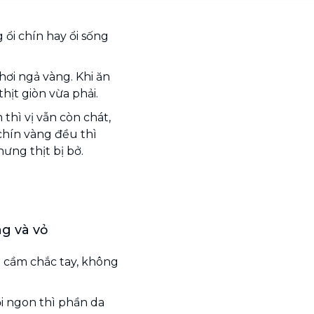
ổi chín hay ổi sống
hơi ngả vàng. Khi ăn
hịt giòn vừa phải.
thì vị vẫn còn chát,
chín vàng đều thì
ưng thịt bị bở.
g và vỏ
hi cầm chắc tay, không
ổi ngon thì phần da