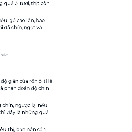
 quả ổi tươi, thịt còn
ều, gồ cao lên, bao
i đã chín, ngọt và
 sắc
ộ giãn của rốn ổi tỉ lệ
 mà phán đoán độ chín
g chín, ngược lại nếu
thì đây là những quả
iêu thị, bạn nên cẩn