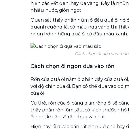
hiện các vết đen, hay úa vàng. Đây là những
nhiều nước, giòn ngọt.
Quan sát thấy phần núm ở đầu quả ổi nở đ
quanh cuống lá, có màu ngà vàng thì thịt ổ
ngon hơn những quả ổi có đầu màu xanh.
Cách chọn ổi dựa vào màu
Cách chọn ổi ngon dựa vào rốn
Rốn của quả ổi nằm ở phần đáy của quả ổi, đ
với độ chín của ổi. Bạn có thể dựa vào đó
của ổi.
Cụ thể, rốn của ổi càng giãn rộng ổi sẽ càn
thấy phần rốn lõm sâu, có kích thước nhỏ 
ổi non, khi ăn sẽ rất chua và chát.
Hiện nay, ổi được bán rất nhiều ở chợ hay s