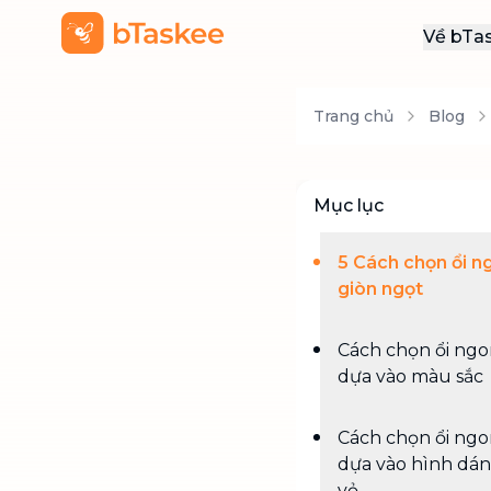
Về bTa
Giới
Trang chủ
Blog
Thôn
Khu
Tuy
Mục lục
Liên
5 Cách chọn ổi n
giòn ngọt
Cách chọn ổi ng
dựa vào màu sắc
Cách chọn ổi ng
dựa vào hình dán
vỏ