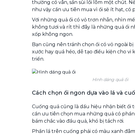
thường có vân, sần sùi lồi lõm một chút. 
như vậy cần ưu tiên mua vì ổi sẽ ít hạt, có
Với những quả ổi có vỏ trơn nhẵn, nhìn mề
không tươi và rít thì đây là những quả ổi n
xốp không ngon.
Bạn cũng nên tránh chọn ổi có vỏ ngoài bị 
xước hay quá héo, dễ tạo điều kiện cho v
triển.
Hình dáng quả ổi
Cách chọn ổi ngon dựa vào lá và cu
Cuống quả cũng là dấu hiệu nhận biết ổi t
cần ưu tiên chọn mua những quả có phần
bám chắc vào đầu quả, khó bị tách rời.
Phần lá trên cuống phải có màu xanh đâm,