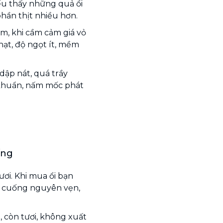
Nếu thấy những quả ổi
 phần thịt nhiều hơn.
m, khi cầm cảm giá vỏ
hạt, độ ngọt ít, mềm
dập nát, quá trầy
i khuẩn, nấm mốc phát
ống
ươi. Khi mua ổi bạn
 cuống nguyên vẹn,
 còn tươi, không xuất