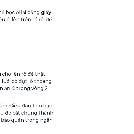
.
hể bọc ổi lại bằng
giấy
u ổi lên trên rổ rồi để
i cho lên rổ để thật
ới lưới có đụt lỗ thoáng
ên ăn ổi trong vòng 2
.
hâm. Điều đầu tiên bạn
Sau đó cắt chúng thành
và bảo quản trong ngăn