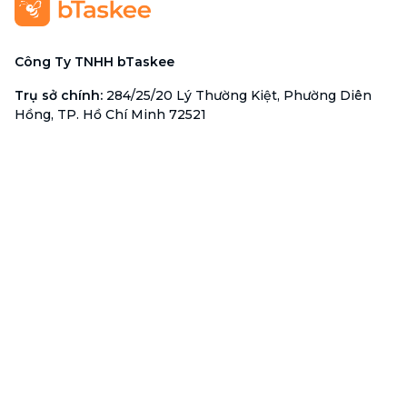
Công Ty TNHH bTaskee
Trụ sở chính
:
284/25/20 Lý Thường Kiệt, Phường Diên
Hồng, TP. Hồ Chí Minh 72521
Mã số doanh nghiệp
:
0313723825
Đại Diện Công Ty
:
Ông Đỗ Đắc Nhân Tâm
Chức vụ
:
Giám Đốc
Hotline
:
1900 636 736
Hỗ trợ khách hàng
:
support@btaskee.com
Hỗ trợ doanh nghiệp
:
btaskee4biz.vn@btaskee.com
Việt Nam
Hỗ trợ
Liên hệ
Khiếu nại