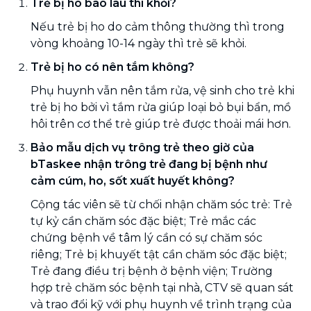
Trẻ bị ho bao lâu thì khỏi?
Nếu trẻ bị ho do cảm thông thường thì trong
vòng khoảng 10-14 ngày thì trẻ sẽ khỏi.
Trẻ bị ho có nên tắm không?
Phụ huynh vẫn nên tắm rửa, vệ sinh cho trẻ khi
trẻ bị ho bởi vì tắm rửa giúp loại bỏ bụi bẩn, mồ
hôi trên cơ thể trẻ giúp trẻ được thoải mái hơn.
Bảo mẫu dịch vụ trông trẻ theo giờ của
bTaskee nhận trông trẻ đang bị bệnh như
cảm cúm, ho, sốt xuất huyết không?
Cộng tác viên sẽ từ chối nhận chăm sóc trẻ: Trẻ
tự kỷ cần chăm sóc đặc biệt; Trẻ mắc các
chứng bệnh về tâm lý cần có sự chăm sóc
riêng; Trẻ bị khuyết tật cần chăm sóc đặc biệt;
Trẻ đang điều trị bệnh ở bệnh viện; Trường
hợp trẻ chăm sóc bệnh tại nhà, CTV sẽ quan sát
và trao đổi kỹ với phụ huynh về trình trạng của