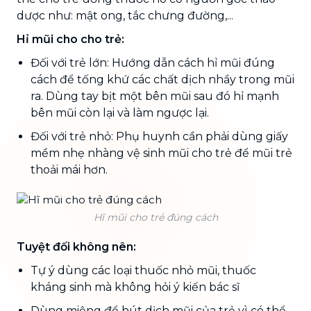
dược như: mật ong, tắc chưng đường,...
Hỉ mũi cho cho trẻ:
Đối với trẻ lớn: Hướng dẫn cách hỉ mũi đúng
cách để tống khứ các chất dịch nhầy trong mũi
ra. Dùng tay bịt một bên mũi sau đó hỉ mạnh
bên mũi còn lại và làm ngược lại.
Đối với trẻ nhỏ: Phụ huynh cần phải dùng giấy
mềm nhẹ nhàng vệ sinh mũi cho trẻ để mũi trẻ
thoải mái hơn.
Hĩ mũi cho trẻ đúng cách
Tuyệt đối không nên:
Tự ý dùng các loại thuốc nhỏ mũi, thuốc
kháng sinh mà không hỏi ý kiến bác sĩ
Dùng miệng để hút dịch mũi của trẻ vì có thể