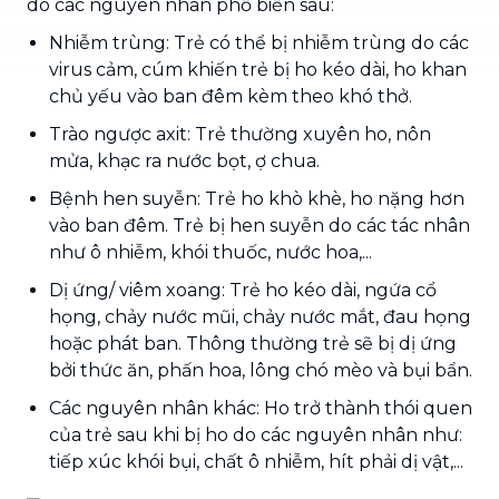
do các nguyên nhân phổ biến sau:
Nhiễm trùng: Trẻ có thể bị nhiễm trùng do các
virus cảm, cúm khiến trẻ bị ho kéo dài, ho khan
chủ yếu vào ban đêm kèm theo khó thở.
Trào ngược axit: Trẻ thường xuyên ho, nôn
mửa, khạc ra nước bọt, ợ chua.
Bệnh hen suyễn: Trẻ ho khò khè, ho nặng hơn
vào ban đêm. Trẻ bị hen suyễn do các tác nhân
như ô nhiễm, khói thuốc, nước hoa,...
Dị ứng/ viêm xoang: Trẻ ho kéo dài, ngứa cổ
họng, chảy nước mũi, chảy nước mắt, đau họng
hoặc phát ban. Thông thường trẻ sẽ bị dị ứng
bởi thức ăn, phấn hoa, lông chó mèo và bụi bẩn.
Các nguyên nhân khác: Ho trở thành thói quen
của trẻ sau khi bị ho do các nguyên nhân như:
tiếp xúc khói bụi, chất ô nhiễm, hít phải dị vật,...