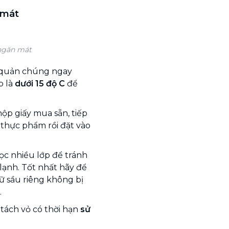
 mát
 ngăn mát
o quản chúng ngay
p là
dưới 15 độ C
để
ộp giấy mua sẵn, tiếp
 thực phẩm rồi đặt vào
c nhiều lớp để tránh
lạnh. Tốt nhất hãy để
iữ sầu riêng không bị
.
 tách vỏ có thời hạn
sử