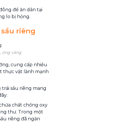
đông để ăn dần tại
g lo bị hỏng.
 sầu riêng
, óng vàng
 dưỡng, cung cấp nhiều
hất thực vật lành mạnh
 trái sầu riêng mang
đây:
 chứa chất chống oxy
ung thư. Trong một
sầu riêng đã ngăn