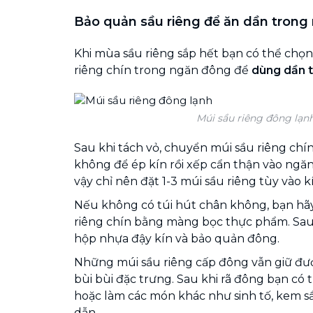
Bảo quản sầu riêng để ăn dần trong
Khi mùa sầu riêng sắp hết bạn có thể chọ
riêng chín trong ngăn đông để
dùng dần t
Múi sầu riêng đông lạn
Sau khi tách vỏ, chuyển múi sầu riêng chín
không để ép kín rồi xếp cẩn thận vào ngă
vậy chỉ nên đặt 1-3 múi sầu riêng tùy vào 
Nếu không có túi hút chân không, bạn hãy
riêng chín bằng màng bọc thực phẩm. Sau
hộp nhựa đậy kín và bảo quản đông.
Những múi sầu riêng cấp đông vẫn giữ đượ
bùi bùi đặc trưng. Sau khi rã đông bạn có 
hoặc làm các món khác như sinh tố, kem s
dẫn.