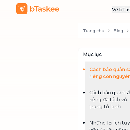
Về bTa
Giới
Trang chủ
Blog
Thôn
Khu
Tuy
Mục lục
Liên
Cách bảo quản s
riêng còn nguyên
Cách bảo quản s
riêng đã tách vỏ
trong tủ lạnh
Những lợi ích tu
vời của sầu riêng