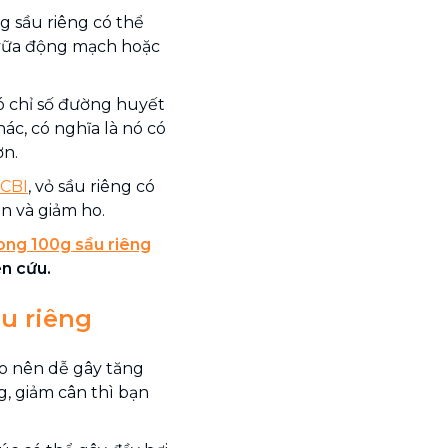
g sầu riêng có thể
 vữa động mạch hoặc
ó chỉ số đường huyết
hác, có nghĩa là nó có
ơn.
NCBI
, vỏ sầu riêng có
n và giảm ho.
rong 100g sầu riêng
n cứu.
ầu riêng
lo nên dễ gây tăng
g, giảm cân thì bạn