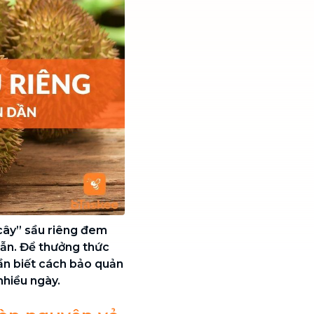
 cây” sầu riêng đem
lẫn. Để thưởng thức
ần biết cách bảo quản
nhiều ngày.