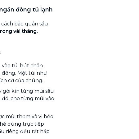
 ngăn đông tủ lạnh
n cách bảo quản sầu
rong vài tháng.
h
 vào túi hút chân
n đông. Một túi như
kích cỡ của chúng.
 gói kín từng múi sầu
 đó, cho từng múi vào
c mùi thơm và vị béo,
thể dùng trực tiếp
ầu riêng đều rất hấp