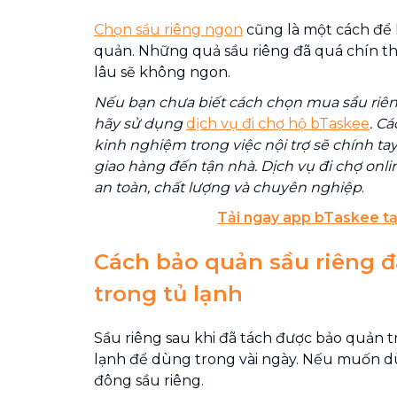
Chọn sầu riêng ngon
cũng là một cách để k
quản. Những quả sầu riêng đã quá chín th
lâu sẽ không ngon.
Nếu bạn chưa biết cách chọn mua sầu riê
hãy sử dụng
dịch vụ đi chợ hộ bTaskee
. C
kinh nghiệm trong việc nội trợ sẽ chính ta
giao hàng đến tận nhà. Dịch vụ đi chợ onl
an toàn, chất lượng và chuyên nghiệp
.
Tải ngay app bTaskee tạ
Cách bảo quản sầu riêng đ
trong tủ lạnh
Sầu riêng sau khi đã tách được bảo quản 
lạnh để dùng trong vài ngày. Nếu muốn d
đông sầu riêng.