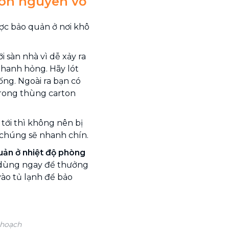
còn nguyên vỏ
ợc bảo quản ở nơi khô
i sàn nhà vì dễ xảy ra
nhanh hỏng. Hãy lót
uống. Ngoài ra bạn có
trong thùng carton
tới thì không nên bị
hí chúng sẽ nhanh chín.
uản ở nhiệt độ phòng
 dùng ngay để thưởng
ào tủ lạnh để bảo
 hoạch