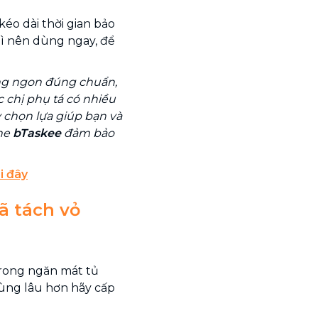
éo dài thời gian bảo
ì nên dùng ngay, để
ng ngon đúng chuẩn,
ác chị phụ tá có nhiều
y chọn lựa giúp bạn và
ine
bTaskee
đảm bảo
i đây
ã tách vỏ
trong ngăn mát tủ
ùng lâu hơn hãy cấp