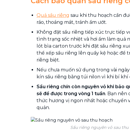
Cách bảo quản sầu riêng 
Quả sầu riêng
sau khi thu hoạch cần đư
ráo, thoáng mát, tránh ẩm ướt.
Không đặt sầu riêng tiếp xúc trực tiếp vớ
tình trạng sốc nhiệt và hơi ẩm làm quả 
lót bìa carton trước khi đặt sầu riêng x
thể xếp sầu riêng lên quầy kệ hoặc để 
riêng biệt.
Nếu chưa muốn sử dụng trong vài ngày 
kín sầu riêng bằng túi nilon vì khi bí k
Sầu riêng chín còn nguyên vỏ khi bảo q
sẽ để được trong vòng 1 tuần
. Bạn nên
thức hương vị ngon nhất hoặc chuyển v
quản.
Sầu riêng nguyên vỏ sau thu