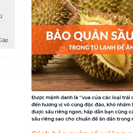
Chuyển nhà trọn gói, không lo dọn
dẹp nơi đi nơi đến
sử
Vệ sinh công nghiệp
NEW
Vệ sinh chuyên nghiệp cho văn
phòng, nhà xưởng, công trình lớn
Gặp
Được mệnh danh là “vua của các loại trái
đến hương vị vô cùng độc đáo, khó nhầm 
được sầu riêng ngon, hấp dẫn bạn cũng c
sầu riêng sao cho chuẩn để ăn dần trong 