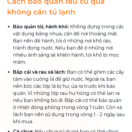
Cách bảo quản rau củ quả
không cần tủ lạnh
Bảo quản tỏi, hành khô:
Không đựng trong các
vật dụng bằng nhựa, cần để nơi thoáng mát.
Bạn nên để hành, tỏi ở những nơi khô ráo,
tránh đọng nước. Nếu bạn để ở những nơi
nhiều ánh sáng sẽ khiến hành, tỏi khô bị mọc
mầm.
Bắp cải và rau xà lách:
Bạn có thể ghim các cây
tăm vào cuống lá để giữ nước. Ngoài ra, bạn
nên bóc các lớp lá bị hư, úa ra trước khi bảo
quản. Vì những lớp rau hư hỏng có thể lan ra
nếu bạn không bỏ đi. Bắp cải có thể bảo quản
ở nhiệt động phòng trong vòng 1 tuần. Còn xà
lách bạn nên sử dụng trong vòng 1 - 2 ngày sau
khi mua.
Cà chua:
Nếu chưa sử dụng bạn có thể chọn