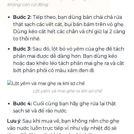
không còn cử động
Bước 2:
Tiếp theo, bạn dùng bàn chải chà rửa
thật sạch các vết cát, bụi bẩn bám trên vỏ ghẹ.
Dùng kéo cắt hết các chân và chỉ giữ lại 2 càng
to thôi nhé.
Bước 3:
Sau đó, lột bỏ vỏ yếm của ghẹ để tách
phần mai được dễ dàng hơn. Bạn dùng kéo
hoặc dao khéo léo tách phần mai ghẹ ra và cắt
bớt phần phổi có màu xám đen đi.
Lột yếm và mai ghẹ ra khi sơ chế
Bước 4:
Cuối cùng bạn hãy ghẹ rửa lại thật
sạch sẽ và để ráo nước.
Lưu ý
: Sau khi mua về, bạn không nên cho ghẹ
vào nước luôn trực tiếp vì như vậy nhiệt độ sẽ