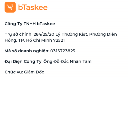
Công Ty TNHH bTaskee
Trụ sở chính
:
284/25/20 Lý Thường Kiệt, Phường Diên
Hồng, TP. Hồ Chí Minh 72521
Mã số doanh nghiệp
:
0313723825
Đại Diện Công Ty
:
Ông Đỗ Đắc Nhân Tâm
Chức vụ
:
Giám Đốc
Hotline
:
1900 636 736
Hỗ trợ khách hàng
:
support@btaskee.com
Hỗ trợ doanh nghiệp
:
btaskee4biz.vn@btaskee.com
Việt Nam
Hỗ trợ
Liên hệ
Khiếu nại