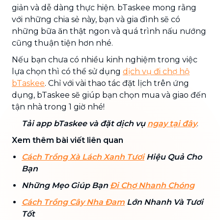
giản và dễ dàng thực hiện. bTaskee mong rằng
với những chia sẻ này, bạn và gia đình sẽ có
những bữa ăn thật ngon và quá trình nấu nướng
cũng thuận tiện hơn nhé.
Nếu bạn chưa có nhiều kinh nghiệm trong việc
lựa chọn thì có thể sử dụng
dịch vụ đi chợ hộ
bTaskee
. Chỉ với vài thao tác đặt lịch trên ứng
dụng, bTaskee sẽ giúp bạn chọn mua và giao đến
tận nhà trong 1 giờ nhé!
Tải app bTaskee và đặt dịch vụ
ngay tại đây
.
Xem thêm bài viết liên quan
Cách Trồng Xà Lách Xanh Tươi
Hiệu Quả Cho
Bạn
Những Mẹo Giúp Bạn
Đi Chợ Nhanh Chóng
Cách Trồng Cây Nha Đam
Lớn Nhanh Và Tươi
Tốt