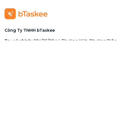
Công Ty TNHH bTaskee
Trụ sở chính
:
284/25/20 Lý Thường Kiệt, Phường Diên
Hồng, TP. Hồ Chí Minh 72521
Mã số doanh nghiệp
:
0313723825
Đại Diện Công Ty
:
Ông Đỗ Đắc Nhân Tâm
Chức vụ
:
Giám Đốc
Hotline
:
1900 636 736
Hỗ trợ khách hàng
:
support@btaskee.com
Hỗ trợ doanh nghiệp
:
btaskee4biz.vn@btaskee.com
Việt Nam
Hỗ trợ