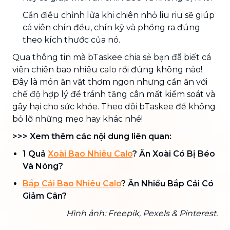
Cần điều chỉnh lửa khi chiên nhỏ liu riu sẽ giúp
cá viên chín đều, chín kỹ và phồng ra đúng
theo kích thước của nó.
Qua thông tin mà bTaskee chia sẻ bạn đã biết cá
viên chiên bao nhiêu calo rồi đúng không nào!
Đây là món ăn vặt thơm ngon nhưng cần ăn với
chế độ hợp lý để tránh tăng cân mất kiểm soát và
gây hại cho sức khỏe. Theo dõi bTaskee để không
bỏ lỡ những mẹo hay khác nhé!
>>> Xem thêm các nội dung liên quan:
1 Quả
Xoài Bao Nhiêu Calo
? Ăn Xoài Có Bị Béo
Và Nóng?
Bắp Cải Bao Nhiêu Calo
? Ăn Nhiều Bắp Cải Có
Giảm Cân?
Hình ảnh: Freepik, Pexels & Pinterest.