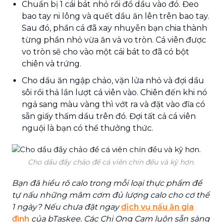
Chuẩn bị 1 cái bát nhỏ rồi đổ dầu vào đó. Đeo
bao tay ni lông và quết dầu ăn lên trên bao tay.
Sau đó, phần cá đã xay nhuyễn bạn chia thành
từng phần nhỏ vừa ăn và vo tròn. Cá viên được
vo tròn sẽ cho vào một cái bát to đã có bột
chiên và trứng.
Cho dầu ăn ngập chảo, vặn lửa nhỏ và đợi dầu
sôi rồi thả lần lượt cá viên vào. Chiên đến khi nó
ngả sang màu vàng thì vớt ra và đặt vào đĩa có
sẵn giấy thấm dầu trên đó. Đợi tất cả cá viên
nguội là bạn có thể thưởng thức.
Cho dầu đầy chảo để cá viên chín đều và kỹ hơn.
Bạn đã hiểu rõ calo trong mỗi loại thực phẩm để
tự nấu những mâm cơm đủ lượng calo cho cơ thể
1 ngày? Nếu chưa đặt ngay
dịch vụ nấu ăn gia
đình
của bTaskee. Các Chị Ong Cam luôn sẵn sàng