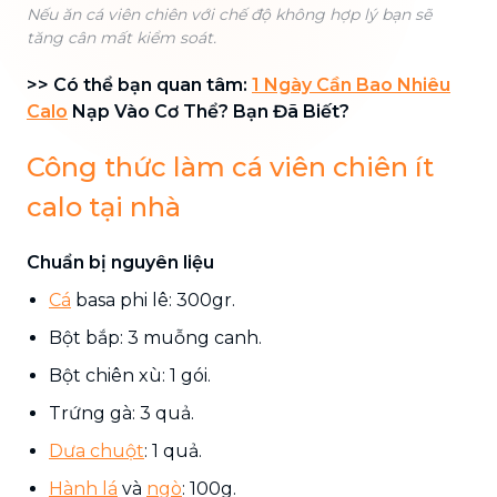
Nếu ăn cá viên chiên với chế độ không hợp lý bạn sẽ
tăng cân mất kiểm soát.
>> Có thể bạn quan tâm:
1 Ngày Cần Bao Nhiêu
Calo
Nạp Vào Cơ Thể? Bạn Đã Biết?
Công thức làm cá viên chiên ít
calo tại nhà
Chuẩn bị nguyên liệu
Cá
basa phi lê: 300gr.
Bột bắp: 3 muỗng canh.
Bột chiên xù: 1 gói.
Trứng gà: 3 quả.
Dưa chuột
: 1 quả.
Hành lá
và
ngò
: 100g.