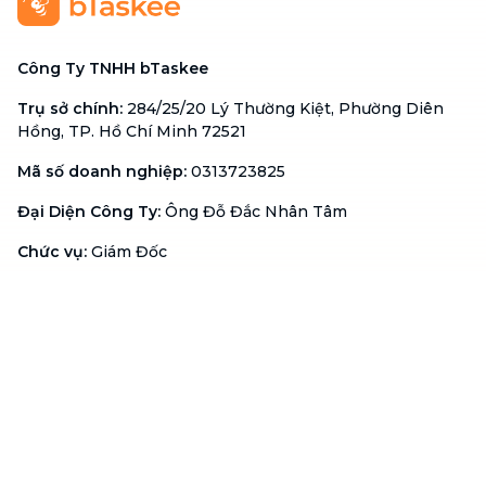
Công Ty TNHH bTaskee
Trụ sở chính
:
284/25/20 Lý Thường Kiệt, Phường Diên
Hồng, TP. Hồ Chí Minh 72521
Mã số doanh nghiệp
:
0313723825
Đại Diện Công Ty
:
Ông Đỗ Đắc Nhân Tâm
Chức vụ
:
Giám Đốc
Hotline
:
1900 636 736
Hỗ trợ khách hàng
:
support@btaskee.com
Hỗ trợ doanh nghiệp
:
btaskee4biz.vn@btaskee.com
Việt Nam
Hỗ trợ
Liên hệ
Khiếu nại