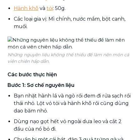
Hành khô
và
tỏi
: 50g.
Các loại gia vị: Mì chính, nước mắm, bột canh,
muối.
Những nguyên liệu không thể thiếu để làm nên món cá
viên chiên hấp dẫn.
Các bước thực hiện
Bước 1: Sơ chế nguyên liệu
Bạn nhặt hành lá và ngò rồi đem đi rửa sạch rồi
thái nhỏ. Lột vỏ tỏi và hành khô rồi cũng dùng
dao băm nhỏ.
Dùng nạo gọt hết vỏ ngoài dưa leo và cắt 2
đầu của nó bỏ đi.
Chuẩn bị một cái bát, đập 3 quả trứng gà và