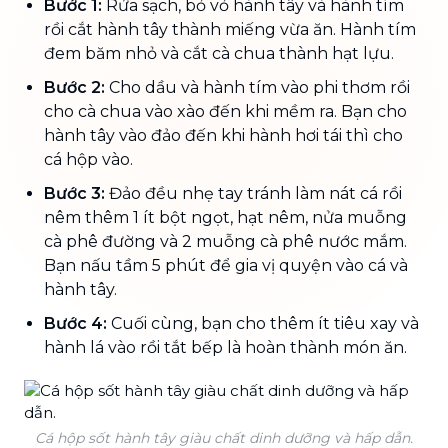
Bước 1:
Rửa sạch, bỏ vỏ hành tây và hành tím
rồi cắt hành tây thành miếng vừa ăn. Hành tím
đem băm nhỏ và cắt cà chua thành hạt lựu.
Bước 2:
Cho dầu và hành tím vào phi thơm rồi
cho cà chua vào xào đến khi mềm ra. Bạn cho
hành tây vào đảo đến khi hành hơi tái thì cho
cá hộp vào.
Bước 3:
Đảo đều nhẹ tay tránh làm nát cá rồi
nêm thêm 1 ít bột ngọt, hạt nêm, nửa muỗng
cà phê đường và 2 muỗng cà phê nước mắm.
Bạn nấu tầm 5 phút để gia vị quyện vào cá và
hành tây.
Bước 4:
Cuối cùng, bạn cho thêm ít tiêu xay và
hành lá vào rồi tắt bếp là hoàn thành món ăn.
Cá hộp sốt hành tây giàu chất dinh dưỡng và hấp dẫn.