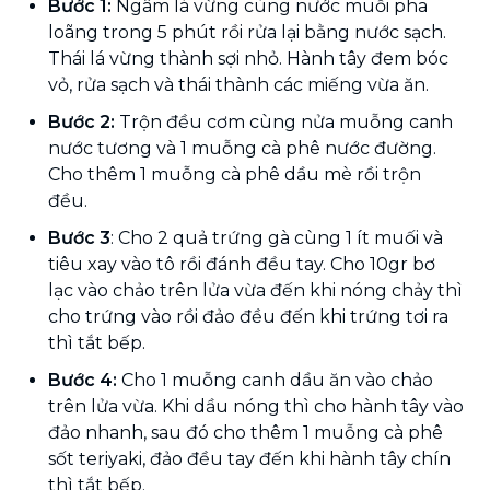
Bước 1:
Ngâm lá vừng cùng nước muối pha
loãng trong 5 phút rồi rửa lại bằng nước sạch.
Thái lá vừng thành sợi nhỏ. Hành tây đem bóc
vỏ, rửa sạch và thái thành các miếng vừa ăn.
Bước 2:
Trộn đều cơm cùng nửa muỗng canh
nước tương và 1 muỗng cà phê nước đường.
Cho thêm 1 muỗng cà phê dầu mè rồi trộn
đều.
Bước 3
: Cho 2 quả trứng gà cùng 1 ít muối và
tiêu xay vào tô rồi đánh đều tay. Cho 10gr bơ
lạc vào chảo trên lửa vừa đến khi nóng chảy thì
cho trứng vào rồi đảo đều đến khi trứng tơi ra
thì tắt bếp.
Bước 4:
Cho 1 muỗng canh dầu ăn vào chảo
trên lửa vừa. Khi dầu nóng thì cho hành tây vào
đảo nhanh, sau đó cho thêm 1 muỗng cà phê
sốt teriyaki, đảo đều tay đến khi hành tây chín
thì tắt bếp.