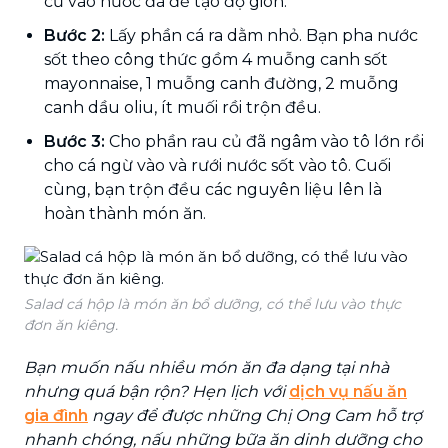
củ vào nước đá để tạo độ giòn.
Bước 2:
Lấy phần cá ra dằm nhỏ. Bạn pha nước
sốt theo công thức gồm 4 muỗng canh sốt
mayonnaise, 1 muỗng canh đường, 2 muỗng
canh dầu oliu, ít muối rồi trộn đều.
Bước 3:
Cho phần rau củ đã ngâm vào tô lớn rồi
cho cá ngừ vào và rưới nước sốt vào tô. Cuối
cùng, bạn trộn đều các nguyên liệu lên là
hoàn thành món ăn.
Salad cá hộp là món ăn bổ dưỡng, có thể lưu vào thực
đơn ăn kiêng.
Bạn muốn nấu nhiều món ăn đa dạng tại nhà
nhưng quá bận rộn? Hẹn lịch với
dịch vụ nấu ăn
gia đình
ngay để được những Chị Ong Cam hỗ trợ
nhanh chóng, nấu những bữa ăn dinh dưỡng cho