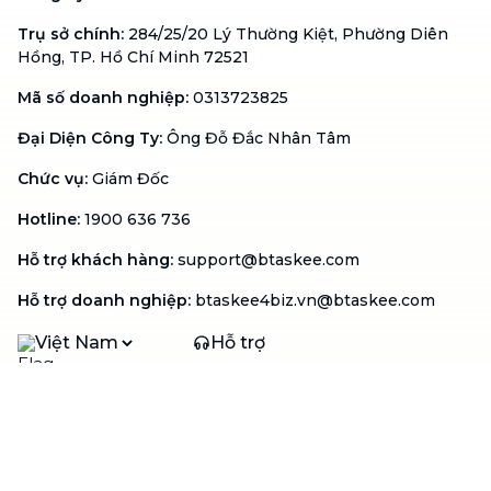
Trụ sở chính
:
284/25/20 Lý Thường Kiệt, Phường Diên
Hồng, TP. Hồ Chí Minh 72521
Mã số doanh nghiệp
:
0313723825
Đại Diện Công Ty
:
Ông Đỗ Đắc Nhân Tâm
Chức vụ
:
Giám Đốc
Hotline
:
1900 636 736
Hỗ trợ khách hàng
:
support@btaskee.com
Hỗ trợ doanh nghiệp
:
btaskee4biz.vn@btaskee.com
Việt Nam
Hỗ trợ
Liên hệ
Khiếu nại