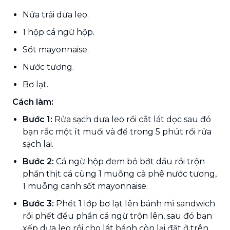
Nửa trái dưa leo.
1 hộp cá ngừ hộp.
Sốt mayonnaise.
Nước tương.
Bơ lạt.
Cách làm:
Bước 1:
Rửa sạch dưa leo rồi cắt lát dọc sau đó
bạn rắc một ít muối và để trong 5 phút rồi rửa
sạch lại.
Bước 2:
Cá ngừ hộp đem bỏ bớt dầu rồi trộn
phần thịt cá cùng 1 muỗng cà phê nước tương,
1 muỗng canh sốt mayonnaise.
Bước 3:
Phết 1 lớp bơ lạt lên bánh mì sandwich
rồi phết đều phần cá ngừ trộn lên, sau đó bạn
xếp dưa leo rồi cho lát bánh còn lại đặt ở trên.