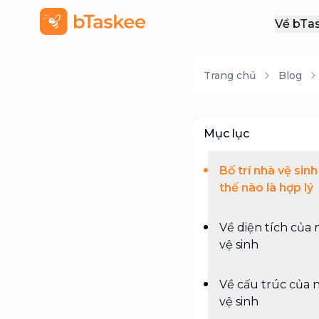
Về bTa
Giới
Trang chủ
Blog
Thôn
Khu
Tuy
Mục lục
Liên
Bố trí nhà vệ sin
thế nào là hợp lý
Về diện tích của 
vệ sinh
Về cấu trúc của 
vệ sinh