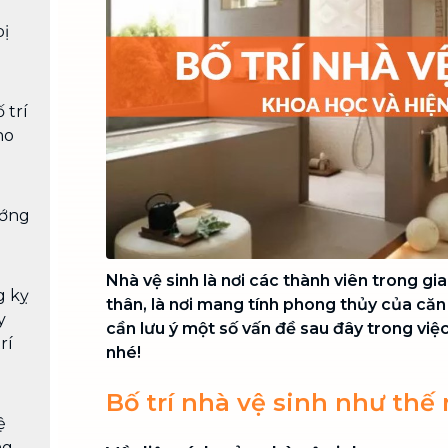
Chuyển nhà trọn gói, không lo dọn
bị
dẹp nơi đi nơi đến
Vệ sinh công nghiệp
NEW
Vệ sinh chuyên nghiệp cho văn
 trí
phòng, nhà xưởng, công trình lớn
ho
ướng
Nhà vệ sinh là nơi các thành viên trong g
g kỵ
thân, là nơi mang tính phong thủy của căn 
y
cần lưu ý một số vấn đề sau đây trong việc 
rí
nhé!
Bố trí nhà vệ sinh như thế 
ệ
ng