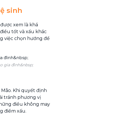
ệ sinh
 được xem là khá
điều tốt và xấu khác
ong việc chọn hướng để
o gia đình&nbsp;
à Mão. Khi quyết định
ải tránh phương vị
những điều không may
g điềm xấu.