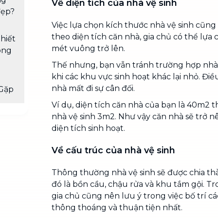
Về diện tích của nhà vệ sinh
đẹp?
Việc lựa chọn kích thước nhà vệ sinh cũng
theo diện tích căn nhà, gia chủ có thể lựa 
hiết
mét vuông trở lên.
ong
Thế nhưng, bạn vẫn tránh trường hợp nhà 
khi các khu vực sinh hoạt khác lại nhỏ. Đi
nhà mất đi sự cân đối.
Gặp
Ví dụ, diện tích căn nhà của bạn là 40m2 th
nhà vệ sinh 3m2. Như vậy căn nhà sẽ trở n
diện tích sinh hoạt.
Về cấu trúc của nhà vệ sinh
Thông thường nhà vệ sinh sẽ được chia th
đó là bồn cầu, chậu rửa và khu tắm gội. Tr
gia chủ cũng nên lưu ý trong việc bố trí c
thông thoáng và thuận tiện nhất.