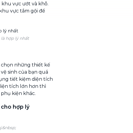
i khu vực ướt và khô.
khu vực tắm gội để
là hợp lý nhất
ựa chọn những thiết kế
 vệ sinh của bạn quá
ụng tiết kiệm diện tích
iện tích lớn hơn thì
 phụ kiện khác.
 cho hợp lý
lý&nbsp;