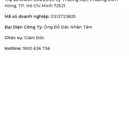
Hồng, TP. Hồ Chí Minh 72521
Mã số doanh nghiệp
:
0313723825
Đại Diện Công Ty
:
Ông Đỗ Đắc Nhân Tâm
Chức vụ
:
Giám Đốc
Hotline
:
1900 636 736
Hỗ trợ khách hàng
:
support@btaskee.com
Hỗ trợ doanh nghiệp
:
btaskee4biz.vn@btaskee.com
Việt Nam
Hỗ trợ
Liên hệ
Khiếu nại
Công ty