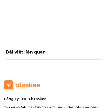
Bài viết liên quan
Công Ty TNHH bTaskee
Trụ sở chính
:
284/25/20 Lý Thường Kiệt, Phường Diên