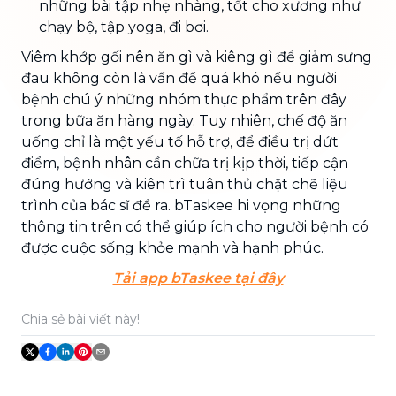
những bài tập nhẹ nhàng, tốt cho xương như
chạy bộ, tập yoga, đi bơi.
Viêm khớp gối nên ăn gì và kiêng gì để giảm sưng
đau không còn là vấn đề quá khó nếu người
bệnh chú ý những nhóm thực phẩm trên đây
trong bữa ăn hàng ngày. Tuy nhiên, chế độ ăn
uống chỉ là một yếu tố hỗ trợ, để điều trị dứt
điểm, bệnh nhân cần chữa trị kịp thời, tiếp cận
đúng hướng và kiên trì tuân thủ chặt chẽ liệu
trình của bác sĩ đề ra. bTaskee hi vọng những
thông tin trên có thể giúp ích cho người bệnh có
được cuộc sống khỏe mạnh và hạnh phúc.
Tải app bTaskee tại đây
Chia sẻ bài viết này!