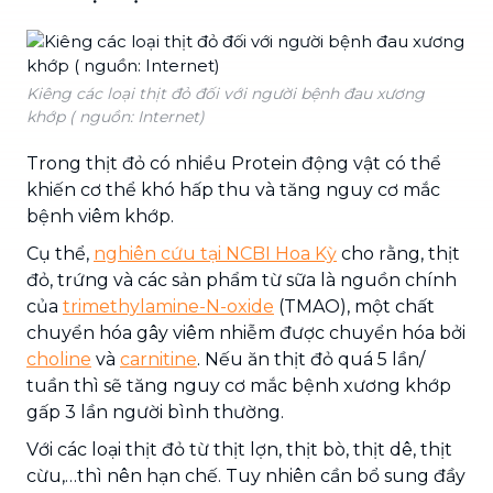
Kiêng các loại thịt đỏ đối với người bệnh đau xương
khớp ( nguồn: Internet)
Trong thịt đỏ có nhiều Protein động vật có thể
khiến cơ thể khó hấp thu và tăng nguy cơ mắc
bệnh viêm khớp.
Cụ thể,
nghiên cứu tại NCBI Hoa Kỳ
cho rằng, thịt
đỏ, trứng và các sản phẩm từ sữa là nguồn chính
của
trimethylamine-N-oxide
(TMAO), một chất
chuyển hóa gây viêm nhiễm được chuyển hóa bởi
choline
và
carnitine
. Nếu ăn thịt đỏ quá 5 lần/
tuần thì sẽ tăng nguy cơ mắc bệnh xương khớp
gấp 3 lần người bình thường.
Với các loại thịt đỏ từ thịt lợn, thịt bò, thịt dê, thịt
cừu,…thì nên hạn chế. Tuy nhiên cần bổ sung đầy