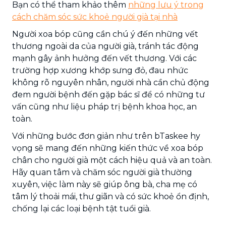
Bạn có thể tham khảo thêm
những lưu ý trong
cách chăm sóc sức khoẻ người già tại nhà
Người xoa bóp cũng cần chú ý đến những vết
thương ngoài da của người già, tránh tác động
mạnh gây ảnh hưởng đến vết thương. Với các
trường hợp xương khớp sưng đỏ, đau nhức
không rõ nguyên nhân, người nhà cần chủ động
đem người bệnh đến gặp bác sĩ để có những tư
vấn cũng như liệu pháp trị bệnh khoa học, an
toàn.
Với những bước đơn giản như trên bTaskee hy
vọng sẽ mang đến những kiến thức về xoa bóp
chân cho người già một cách hiệu quả và an toàn.
Hãy quan tâm và chăm sóc người già thường
xuyên, việc làm này sẽ giúp ông bà, cha mẹ có
tâm lý thoải mái, thư giãn và có sức khoẻ ổn định,
chống lại các loại bệnh tật tuổi già.