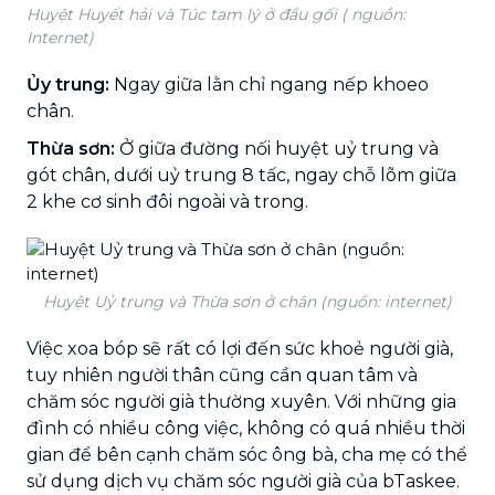
Huyệt Huyết hải và Túc tam lý ở đầu gối ( nguồn:
Internet)
Ủy trung:
Ngay giữa lằn chỉ ngang nếp khoeo
chân.
Thừa sơn:
Ở giữa đường nối huyệt uỷ trung và
gót chân, dưới uỷ trung 8 tấc, ngay chỗ lõm giữa
2 khe cơ sinh đôi ngoài và trong.
Huyệt Uỷ trung và Thừa sơn ở chân (nguồn: internet)
Việc xoa bóp sẽ rất có lợi đến sức khoẻ người già,
tuy nhiên người thân cũng cần quan tâm và
chăm sóc người già thường xuyên. Với những gia
đình có nhiều công việc, không có quá nhiều thời
gian để bên cạnh chăm sóc ông bà, cha mẹ có thể
sử dụng dịch vụ chăm sóc người già của bTaskee.