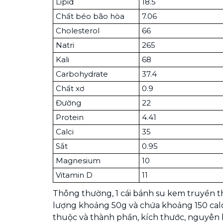
Lipid
18.5
Chất béo bão hòa
7.06
Cholesterol
66
Natri
265
Kali
68
Carbohydrate
37.4
Chất xơ
0.9
Đường
22
Protein
4.41
Calci
35
Sắt
0.95
Magnesium
10
Vitamin D
11
Thông thường, 1 cái bánh su kem truyền t
lượng khoảng 50g và chứa khoảng 150 calo
thuộc và thành phần, kích thước, nguyên