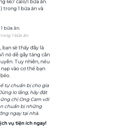
g 667 calo/1 bữa ăn.
) trong 1 bữa ăn và
trong 1 bữa ăn.
 bạn sẽ thấy đây là
Vì nó dễ gây tăng cân
xuyên. Tuy nhiên, nếu
 nạp vào cơ thể bạn
 béo.
ể tự chuẩn bị cho gia
ừng lo lắng, hãy đặt
hững chị Ong Cam với
ạn chuẩn bị những
ng ngay tại nhà.
ịch vụ tiện ích ngay!