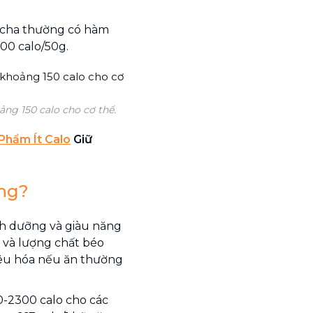
tcha thường có hàm
00 calo/50g.
ng 150 calo cho cơ thể.
Phẩm Ít Calo
Giữ
ng?
h dưỡng và giàu năng
 và lượng chất béo
iêu hóa nếu ăn thường
0-2300 calo cho các