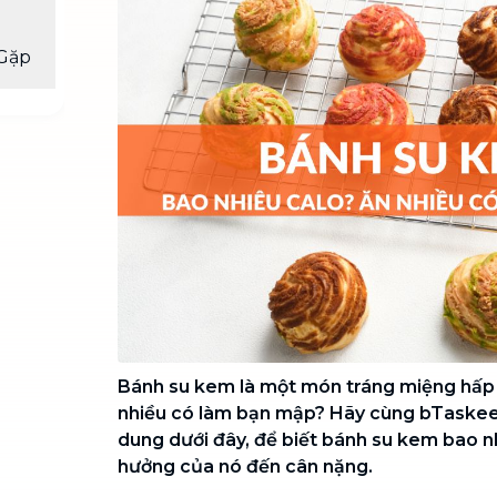
Chuyển nhà trọn gói, không lo dọn
dẹp nơi đi nơi đến
Gặp
Vệ sinh công nghiệp
NEW
Vệ sinh chuyên nghiệp cho văn
phòng, nhà xưởng, công trình lớn
Bánh su kem là một món tráng miệng hấp 
nhiều có làm bạn mập? Hãy cùng bTaskee 
dung dưới đây, để biết bánh su kem bao n
hưởng của nó đến cân nặng.