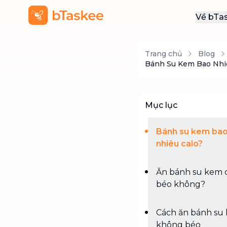
Về bTa
Giới
Trang chủ
Blog
Thôn
Bánh Su Kem Bao Nhi
Khu
Tuy
Mục lục
Liên
Bánh su kem ba
nhiêu calo?
Ăn bánh su kem 
béo không?
Cách ăn bánh su
không béo