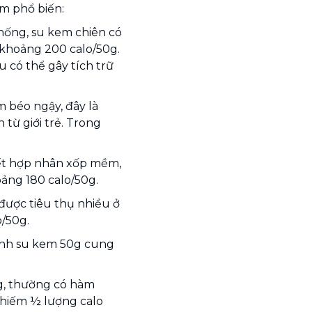
em phổ biến:
thống, su kem chiên có
 khoảng 200 calo/50g.
 có thể gây tích trữ
 béo ngậy, đây là
từ giới trẻ. Trong
ết hợp nhân xốp mềm,
ảng 180 calo/50g.
được tiêu thụ nhiều ở
/50g.
ánh su kem 50g cung
g, thường có hàm
Chiếm ½ lượng calo