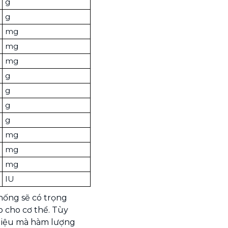
g
g
mg
mg
mg
g
g
g
g
mg
mg
mg
IU
hống sẽ có trọng
 cho cơ thể. Tùy
 liệu mà hàm lượng