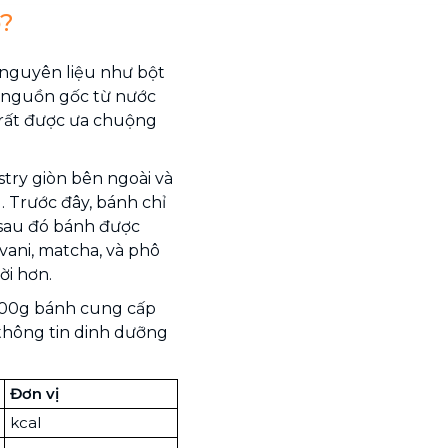
o?
nguyên liệu như bột
có nguồn gốc từ nước
 rất được ưa chuộng
try giòn bên ngoài và
 Trước đây, bánh chỉ
 sau đó bánh được
vani, matcha, và phô
ời hơn.
 100g bánh cung cấp
 thông tin dinh dưỡng
Đơn vị
kcal