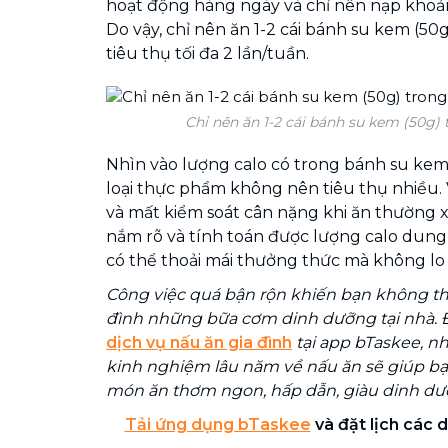
hoạt động hàng ngày và chỉ nên nạp khoản
Do vậy, chỉ nên ăn 1-2 cái bánh su kem (50g
tiêu thụ tối đa 2 lần/tuần.
Chỉ nên ăn 1-2 cái bánh su kem (50g) 
Nhìn vào lượng calo có trong bánh su kem,
loại thực phẩm không nên tiêu thụ nhiều. 
và mất kiểm soát cân nặng khi ăn thường 
nắm rõ và tính toán được lượng calo dung
có thể thoải mái thưởng thức mà không lo
Công việc quá bận rộn khiến bạn không th
đình những bữa cơm dinh dưỡng tại nhà. Đ
dịch vụ nấu ăn gia đình
tại app bTaskee, n
kinh nghiệm lâu năm về nấu ăn sẽ giúp b
món ăn thơm ngon, hấp dẫn, giàu dinh dưỡ
Tải ứng dụng bTaskee
và đặt lịch các d