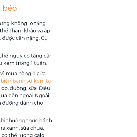
g béo
hưng không lo tăng
 thể tham khảo và áp
 được cân nặng. Cụ
chế nguy cơ tăng cân
su kem trong 1 tuần.
vì mua hàng ở cửa
 biến bánh su kem tại
bơ, đường, sữa. Điều
mua bên ngoài. Ngoài
 và đường dành cho
Khi thưởng thức bánh
 xanh, sữa chua,...
 cơ thể lượng calo