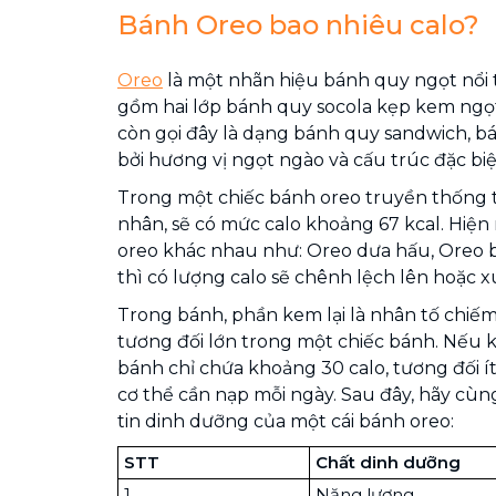
Bánh Oreo bao nhiêu calo?
Oreo
là một nhãn hiệu bánh quy ngọt nổi 
gồm hai lớp bánh quy socola kẹp kem ngọt
còn gọi đây là dạng bánh quy sandwich, b
bởi hương vị ngọt ngào và cấu trúc đặc biệ
Trong một chiếc bánh oreo truyền thống 
nhân, sẽ có mức calo khoảng 67 kcal. Hiện 
oreo khác nhau như: Oreo dưa hấu, Oreo bí 
thì có lượng calo sẽ chênh lệch lên hoặc 
Trong bánh, phần kem lại là nhân tố chiế
tương đối lớn trong một chiếc bánh. Nếu
bánh chỉ chứa khoảng 30 calo, tương đối ít
cơ thể cần nạp mỗi ngày. Sau đây, hãy cù
tin dinh dưỡng của một cái bánh oreo:
STT
Chất dinh dưỡng
1
Năng lượng