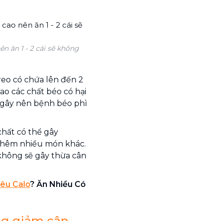
 ăn 1 - 2 cái sẽ không
reo có chứa lên đến 2
o các chất béo có hại
ẽ gây nên bệnh béo phì
hất có thể gây
 thêm nhiều món khác.
không sẽ gây thừa cân
iêu Calo
? Ăn Nhiều Có
ng giảm cân