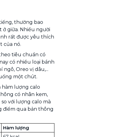
tiếng, thường bao
 ở giữa. Nhiều người
ánh rất được yêu thích
t của nó.
theo tiêu chuẩn có
nay có nhiều loại bánh
ngô, Oreo vị dâu,...
xuống một chút.
m hàm lượng calo
 không có nhân kem,
 so với lượng calo mà
ng điểm qua bản thông
Hàm lượng
67 kcal