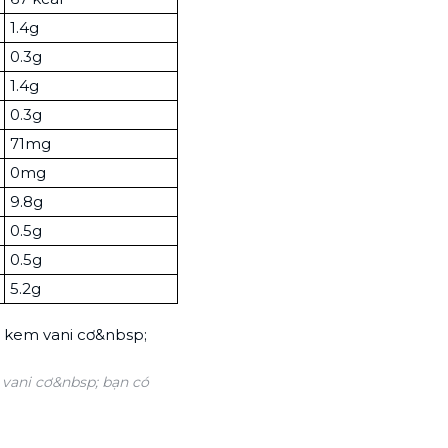
1.4g
0.3g
1.4g
0.3g
71mg
0mg
9.8g
0.5g
0.5g
5.2g
 vani cơ&nbsp; bạn có