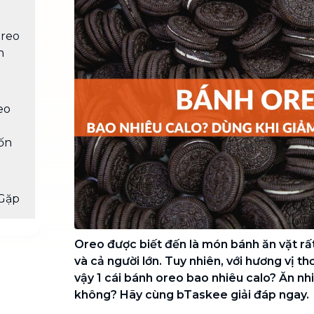
Chuyển nhà trọn gói, không lo dọn
dẹp nơi đi nơi đến
Oreo
Vệ sinh công nghiệp
NEW
n
Vệ sinh chuyên nghiệp cho văn
phòng, nhà xưởng, công trình lớn
eo
ốn
Gặp
Oreo được biết đến là món bánh ăn vặt rấ
và cả người lớn. Tuy nhiên, với hương vị t
vậy 1 cái bánh oreo bao nhiêu calo? Ăn n
không? Hãy cùng bTaskee giải đáp ngay
.