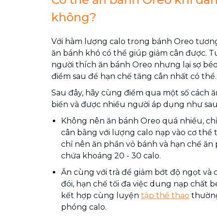
không?
Với hàm lượng calo trong bánh Oreo tương 
ăn bánh khó có thể giúp giảm cân được. T
người thích ăn bánh Oreo nhưng lại sợ bé
điểm sau để hạn chế tăng cân nhất có thể.
Sau đây, hãy cùng điểm qua một số cách 
biến và được nhiều người áp dụng như sau
Không nên ăn bánh Oreo quá nhiều, chỉ 
cân bằng với lượng calo nạp vào cơ thể t
chỉ nên ăn phần vỏ bánh và hạn chế ăn p
chứa khoáng 20 - 30 calo.
Ăn cùng với trà để giảm bớt độ ngọt và 
đói, hạn chế tối đa việc dung nạp chất b
kết hợp cùng luyện
tập thể thao
thường
phóng calo.