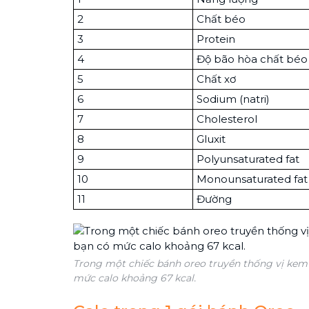
2
Chất béo
3
Protein
4
Độ bão hòa chất béo
5
Chất xơ
6
Sodium (natri)
7
Cholesterol
8
Gluxit
9
Polyunsaturated fat
10
Monounsaturated fat
11
Đường
Trong một chiếc bánh oreo truyền thống vị kem
mức calo khoảng 67 kcal.