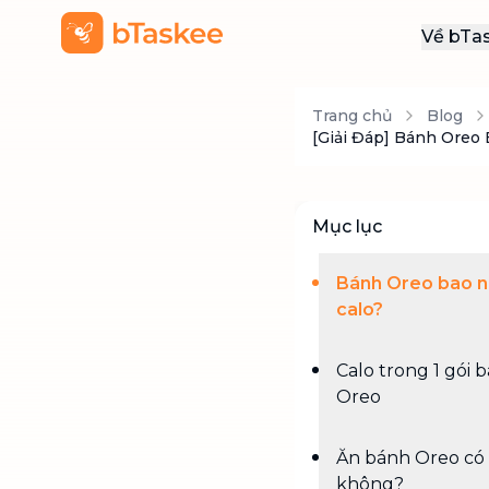
Về bTa
Giới
Trang chủ
Blog
Thôn
[Giải Đáp] Bánh Oreo
Khu
Tuy
Mục lục
Liên
Bánh Oreo bao n
calo?
Calo trong 1 gói 
Oreo
Ăn bánh Oreo có
không?