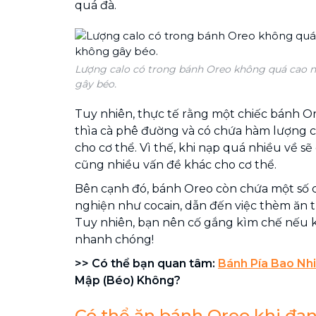
quá đà.
Lượng calo có trong bánh Oreo không quá cao nên
gây béo.
Tuy nhiên, thực tế rằng một chiếc bánh O
thìa cà phê đường và có chứa hàm lượng ca
cho cơ thể. Vì thế, khi nạp quá nhiều về s
cũng nhiều vấn đề khác cho cơ thể.
Bên cạnh đó, bánh Oreo còn chứa một số c
nghiện như cocain, dẫn đến việc thèm ăn
Tuy nhiên, bạn nên cố gắng kìm chế nếu 
nhanh chóng!
>> Có thể bạn quan tâm:
Bánh Pía Bao Nh
Mập (Béo) Không?
Có thể ăn bánh Oreo khi đa