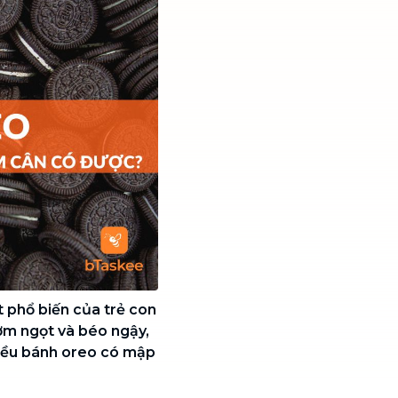
t phổ biến của trẻ con
hơm ngọt và béo ngậy,
hiều bánh oreo có mập