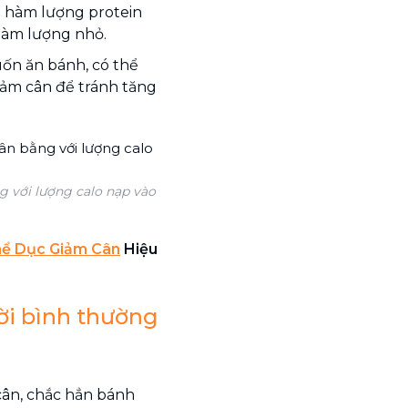
ó hàm lượng protein
hàm lượng nhỏ.
ốn ăn bánh, có thể
iảm cân để tránh tăng
 với lượng calo nạp vào
hể Dục Giảm Cân
Hiệu
ời bình thường
ân, chắc hẳn bánh