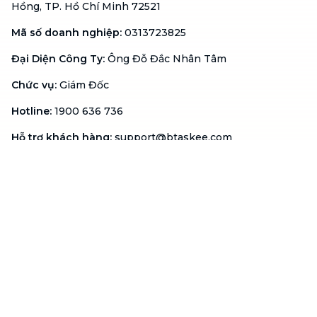
Hồng, TP. Hồ Chí Minh 72521
Mã số doanh nghiệp
:
0313723825
Đại Diện Công Ty
:
Ông Đỗ Đắc Nhân Tâm
Chức vụ
:
Giám Đốc
Hotline
:
1900 636 736
Hỗ trợ khách hàng
:
support@btaskee.com
Hỗ trợ doanh nghiệp
:
btaskee4biz.vn@btaskee.com
Việt Nam
Hỗ trợ
Liên hệ
Khiếu nại
Công ty