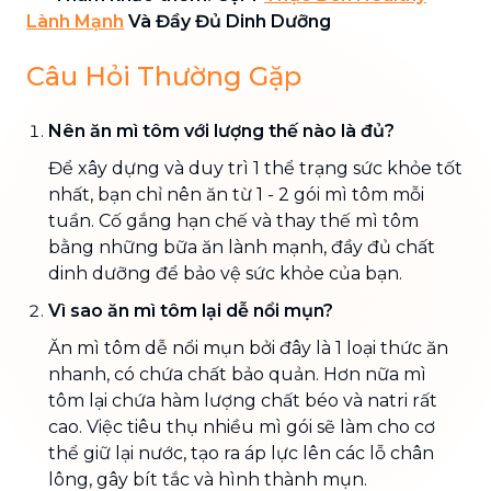
Lành Mạnh
Và Đầy Đủ Dinh Dưỡng
Câu Hỏi Thường Gặp
Nên ăn mì tôm với lượng thế nào là đủ?
Để xây dựng và duy trì 1 thể trạng sức khỏe tốt
nhất, bạn chỉ nên ăn từ 1 - 2 gói mì tôm mỗi
tuần. Cố gắng hạn chế và thay thế mì tôm
bằng những bữa ăn lành mạnh, đầy đủ chất
dinh dưỡng để bảo vệ sức khỏe của bạn.
Vì sao ăn mì tôm lại dễ nổi mụn?
Ăn mì tôm dễ nổi mụn bởi đây là 1 loại thức ăn
nhanh, có chứa chất bảo quản. Hơn nữa mì
tôm lại chứa hàm lượng chất béo và natri rất
cao. Việc tiêu thụ nhiều mì gói sẽ làm cho cơ
thể giữ lại nước, tạo ra áp lực lên các lỗ chân
lông, gây bít tắc và hình thành mụn.