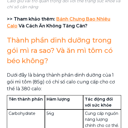
Calo giữ vai trò quan trọng đối với thể trạng sức khỏe và
chỉ số cân nặng
>> Tham khảo thêm:
Bánh Chưng Bao Nhiêu
Calo
Và Cách Ăn Không Tăng Cân?
Thành phần dinh dưỡng trong
gói mì ra sao? Và ăn mì tôm có
béo không?
Dưới đây là bảng thành phần dinh dưỡng của 1
gói mì tôm (85g) có chỉ số calo cung cấp cho cơ
thể là 380 calo:
Tên thành phần
Hàm lượng
Tác động đối
với sức khỏe
Carbohydrate
54g
Cung cấp nguồn
năng lượng
chính cho cơ thể.