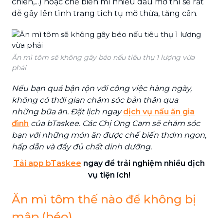
chiên,...) hoặc chế biến mì nhiều dầu mỡ thì sẽ rất
dễ gây lên tình trạng tích tụ mỡ thừa, tăng cân.
Ăn mì tôm sẽ không gây béo nếu tiêu thụ 1 lượng vừa
phải
Nếu bạn quá bận rộn với công việc hàng ngày,
không có thời gian chăm sóc bản thân qua
những bữa ăn. Đặt lịch ngay
dịch vụ nấu ăn gia
đình
của bTaskee. Các Chị Ong Cam sẽ chăm sóc
bạn với những món ăn được chế biến thơm ngon,
hấp dẫn và đầy đủ chất dinh dưỡng.
Tải app bTaskee
ngay để trải nghiệm nhiều dịch
vụ tiện ích!
Ăn mì tôm thế nào để không bị
mập (béo)