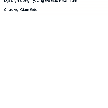
Đại Diện Công Ty
:
Ông Đỗ Đắc Nhân Tâm
Chức vụ
:
Giám Đốc
Hotline
:
1900 636 736
Hỗ trợ khách hàng
:
support@btaskee.com
Hỗ trợ doanh nghiệp
:
btaskee4biz.vn@btaskee.com
Việt Nam
Hỗ trợ
Liên hệ
Khiếu nại
Công ty
Về bTaskee
Liên hệ
Tuyển dụng
Câu chuyện người giúp