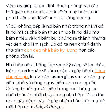
Việc này giúp ta xác định được phòng nào cần
thời gian dọn dẹp lâu hơn. Điều này hoàn toàn
phụ thuộc vào độ vệ sinh của từng phòng.
Ví dụ, phòng bếp là nơi bẩn nhất trong nhà vì đó
là nơi mà ta chế biến thức ăn. Đó là nơi dầu mỡ
bám nhiều và khi bám bụi chúng sẽ thành những
vệt đen khó làm sạch. Do đó, ta nên chú ý dành
thời gian
dọn dẹp nhà bếp kỹ lưỡng
hơn các
phòng còn lại.
Nhà bếp nếu không làm sạch kỹ càng sẽ tạo điều
kiện cho vi khuẩn sẽ xâm nhập và gây bệnh.
Theo
chuyên gia
, loại vi nấm
aspergillus sp
- vi nấm gây
viêm phổi vô cùng nguy hiểm cho con người.
Chúng thường xuất hiện trong các thùng rác
chứa thức ăn phân hủy trong nhà bếp. Tất cả tác
nhân gây bệnh này sẽ gây nhiễm bẩn trên mọi bề
mặt bếp như:
thớt, rổ đựng,...