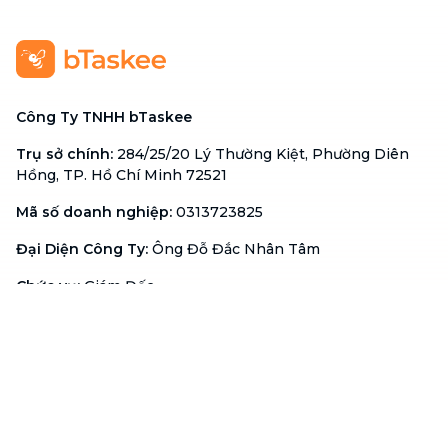
Công Ty TNHH bTaskee
Trụ sở chính
:
284/25/20 Lý Thường Kiệt, Phường Diên
Hồng, TP. Hồ Chí Minh 72521
Mã số doanh nghiệp
:
0313723825
Đại Diện Công Ty
:
Ông Đỗ Đắc Nhân Tâm
Chức vụ
:
Giám Đốc
Hotline
:
1900 636 736
Hỗ trợ khách hàng
:
support@btaskee.com
Hỗ trợ doanh nghiệp
:
btaskee4biz.vn@btaskee.com
Việt Nam
Hỗ trợ