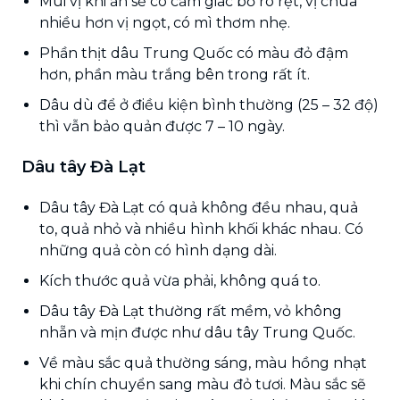
Mùi vị khi ăn sẽ có cảm giác bỡ rõ rệt, vị chua
nhiều hơn vị ngọt, có mì thơm nhẹ.
Phần thịt dâu Trung Quốc có màu đỏ đậm
hơn, phần màu trắng bên trong rất ít.
Dâu dù để ở điều kiện bình thường (25 – 32 độ)
thì vẫn bảo quản được 7 – 10 ngày.
Dâu tây Đà Lạt
Dâu tây Đà Lạt có quả không đều nhau, quả
to, quả nhỏ và nhiều hình khối khác nhau. Có
những quả còn có hình dạng dài.
Kích thước quả vừa phải, không quá to.
Dâu tây Đà Lạt thường rất mềm, vỏ không
nhẵn và mịn được như dâu tây Trung Quốc.
Về màu sắc quả thường sáng, màu hồng nhạt
khi chín chuyển sang màu đỏ tươi. Màu sắc sẽ