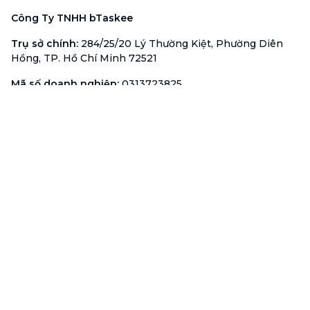
Công Ty TNHH bTaskee
Trụ sở chính
:
284/25/20 Lý Thường Kiệt, Phường Diên
Hồng, TP. Hồ Chí Minh 72521
Mã số doanh nghiệp
:
0313723825
Đại Diện Công Ty
:
Ông Đỗ Đắc Nhân Tâm
Chức vụ
:
Giám Đốc
Hotline
:
1900 636 736
Hỗ trợ khách hàng
:
support@btaskee.com
Hỗ trợ doanh nghiệp
:
btaskee4biz.vn@btaskee.com
Việt Nam
Hỗ trợ
Liên hệ
Khiếu nại