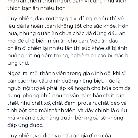
món ăn thêm thơm ngon, đậm vị cũng như kích
thích bạn ăn nhiều hơn.
Tuy nhiên, dầu mỡ hay gia vị dùng nhiều thì về
lâu dài là hoàn toàn không tốt cho sức khỏe. Hơn
nữa, những quán ăn chưa chắc đã dùng dầu ăn
mới để chế biến món ăn cho bạn. Việc ăn dầu
chiên đi chiên lại nhiều lần thì sức khỏe sẽ bị ảnh
hưởng rất nghiêm trọng, nghiêm cơ cao bị mắc bị
ung thư.
Ngoài ra, mỗi thành viên trong gia đình đôi khi sẽ
cần các nhu cầu dinh dưỡng riêng biệt. Tức là
người nội trợ sẽ phải lập kế hoạch cho bữa cơm đa
dạng, phong phú nhưng vẫn đảm bảo chất cần
thiết như chất xơ, chất đạm, protein, chất béo và
tinh bột cho mỗi thành viên.
Và đây chính là điều
mà khi ăn ở các hàng quán bên ngoài sẽ không
đáp ứng được.
Tuy nhiên, với dịch vụ nấu ăn gia đình của