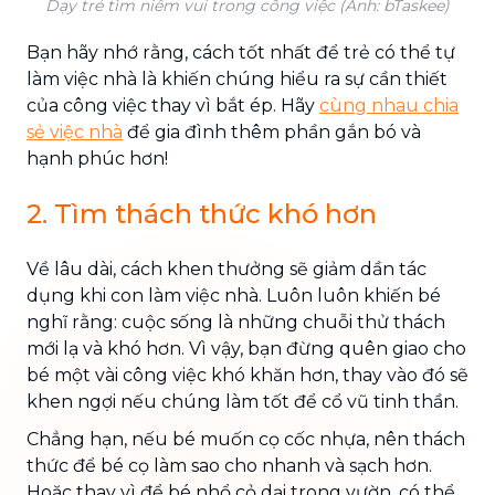
Dạy trẻ tìm niềm vui trong công việc (Ảnh: bTaskee)
Bạn hãy nhớ rằng, cách tốt nhất để trẻ có thể tự
làm việc nhà là khiến chúng hiểu ra sự cần thiết
của công việc thay vì bắt ép. Hãy
cùng nhau chia
sẻ việc nhà
để gia đình thêm phần gắn bó và
hạnh phúc hơn!
2. Tìm thách thức khó hơn
Về lâu dài, cách khen thưởng sẽ giảm dần tác
dụng khi con làm việc nhà. Luôn luôn khiến bé
nghĩ rằng: cuộc sống là những chuỗi thử thách
mới lạ và khó hơn. Vì vậy, bạn đừng quên giao cho
bé một vài công việc khó khăn hơn, thay vào đó sẽ
khen ngợi nếu chúng làm tốt để cổ vũ tinh thần.
Chẳng hạn, nếu bé muốn cọ cốc nhựa, nên thách
thức để bé cọ làm sao cho nhanh và sạch hơn.
Hoặc thay vì để bé nhổ cỏ dại trong vườn, có thể