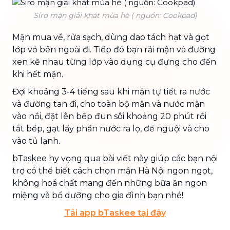
Siro mận giải khát mùa hè ( nguồn: Cookpad)
Mận mua về, rửa sạch, dùng dao tách hạt và gọt
lớp vỏ bên ngoài đi. Tiếp đó bạn rải mận và đường
xen kẽ nhau từng lớp vào dụng cụ đựng cho đến
khi hết mận.
Đợi khoảng 3-4 tiếng sau khi mận tự tiết ra nước
và đường tan đi, cho toàn bộ mận và nước mận
vào nồi, đặt lên bếp đun sôi khoảng 20 phút rồi
tắt bếp, gạt lấy phần nước ra lọ, để nguội và cho
vào tủ lạnh.
bTaskee hy vọng qua bài viết này giúp các bạn nội
trợ có thể biết cách chọn mận Hà Nội ngon ngọt,
không hoá chất mang đến những bữa ăn ngon
miệng và bổ dưỡng cho gia đình bạn nhé!
Tải app bTaskee tại đây