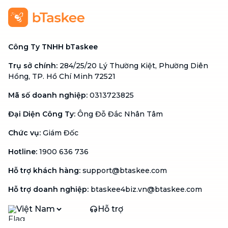
Công Ty TNHH bTaskee
Trụ sở chính
:
284/25/20 Lý Thường Kiệt, Phường Diên
Hồng, TP. Hồ Chí Minh 72521
Mã số doanh nghiệp
:
0313723825
Đại Diện Công Ty
:
Ông Đỗ Đắc Nhân Tâm
Chức vụ
:
Giám Đốc
Hotline
:
1900 636 736
Hỗ trợ khách hàng
:
support@btaskee.com
Hỗ trợ doanh nghiệp
:
btaskee4biz.vn@btaskee.com
Việt Nam
Hỗ trợ