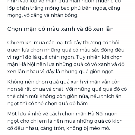
nhìn vào lớp vỏ mận, quả mận ngon thường có
lớp phấn trắng mỏng bao phủ bên ngoài, căng
mọng, vỏ căng và nhẵn bóng.
Chọn mận có màu xanh và đỏ xen lẫn
Chị em khi mua các loại trái cây thường có thói
quen lựa chọn những quả có màu sắc đồng đều
vì nghĩ đó là quả chín ngon. Tuy nhiên khi chọn
mận Hà Nội nên lựa những quả có vỏ xanh và đỏ
xen lẫn nhau vì đây là những quả giòn ngọt.
Không nên chọn quả quá xanh vì mận vẫn còn
non sẽ rất chua và chát. Với những quả quá đỏ có
thể chín mùi không còn giòn nữa, nếu thích ăn
ngọt thì có thể chọn quả đỏ bầm.
Một lưu ý nhỏ về cách chọn mận Hà Nội ngon
ngọt cho chị em là nên mua những quả có kích
cỡ đều nhau, căng tròn, không bị méo mó.