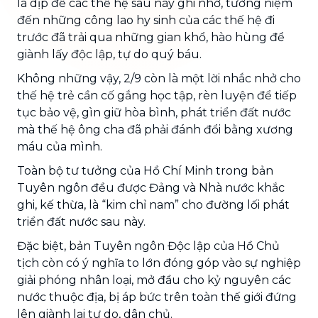
là dịp để các thế hệ sau này ghi nhớ, tưởng niệm
đến những công lao hy sinh của các thế hệ đi
trước đã trải qua những gian khổ, hào hùng để
giành lấy độc lập, tự do quý báu.
Không những vậy, 2/9 còn là một lời nhắc nhở cho
thế hệ trẻ cần cố gắng học tập, rèn luyện để tiếp
tục bảo vệ, gìn giữ hòa bình, phát triển đất nước
mà thế hệ ông cha đã phải đánh đổi bằng xương
máu của mình.
Toàn bộ tư tưởng của Hồ Chí Minh trong bản
Tuyên ngôn đều được Đảng và Nhà nước khắc
ghi, kế thừa, là “kim chỉ nam” cho đường lối phát
triển đất nước sau này.
Đặc biệt, bản Tuyên ngôn Độc lập của Hồ Chủ
tịch còn có ý nghĩa to lớn đóng góp vào sự nghiệp
giải phóng nhân loại, mở đầu cho kỷ nguyên các
nước thuộc địa, bị áp bức trên toàn thế giới đứng
lên giành lại tự do, dân chủ.