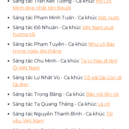
Sáng tác Trần Kiết Tường - Ca khúc
Hồ Chí
Minh đẹp nhất tên Người
Sáng tác Phạm Minh Tuấn - Ca khúc
Đất nước
Sáng tác Đỗ Nhuận - Ca khúc
Việt Nam quê
hương tôi
Sáng tác Phạm Tuyên - Ca khúc
Như có Bác
trong ngày đại thắng
Sáng tác Chu Minh - Ca khúc
Ta tự hào đi lên!
Ôi Việt Nam
Sáng tác Lư Nhất Vũ - Ca khúc
Cô gái Sài Gòn đi
tải đạn
Sáng tác Trọng Bằng - Ca khúc
Bão nổi lên rồi
Sáng tác Tạ Quang Thắng - Ca khúc
Lá cờ
Sáng tác Nguyễn Thanh Bình - Ca khúc
Tôi
yêu Việt Nam