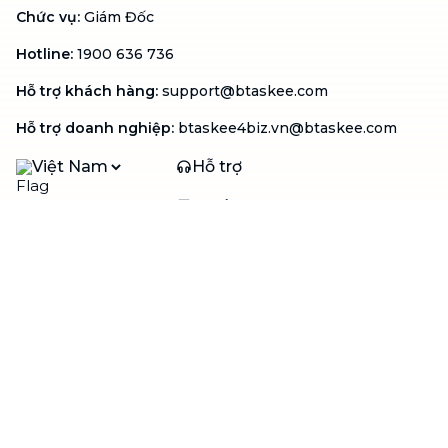
Chức vụ
:
Giám Đốc
Hotline
:
1900 636 736
Hỗ trợ khách hàng
:
support@btaskee.com
Hỗ trợ doanh nghiệp
:
btaskee4biz.vn@btaskee.com
Việt Nam
Hỗ trợ
Liên hệ
Khiếu nại
Công ty
Về bTaskee
Liên hệ
Tuyển dụng
Câu chuyện người giúp
việc