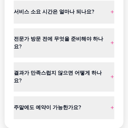
1,500,000동 사이입니다. 파티 메이크업은 800,000
+
서비스 소요 시간은 얼마나 되나요?
동부터, 헤어 케어는 500,000동부터, 네일 서비스는
400,000동부터 시작합니다. 가격에는 이동 비용이
포함되어 있으며 추가 요금은 없습니다.
서비스에 따라 다릅니다: 파티 메이크업 2-3시간, 웨
딩 메이크업 3-4시간, 헤어 케어 2-4시간, 네일 케어
전문가 방문 전에 무엇을 준비해야 하나
2-2.5시간. 정확한 시간은 예약 확정 시 안내드립니다.
+
요?
환기가 잘 되는 공간과 전기, 깨끗한 물만 준비해 주세
요. 필요한 모든 도구와 제품은 전문가가 직접 가져옵
결과가 만족스럽지 않으면 어떻게 하나
니다. 헤어 서비스의 경우 방문 1-2시간 전에 머리를
+
요?
미리 감아 두시는 것을 권장합니다.
bTaskee는 100% 만족을 보장합니다. 만족스럽지 않
을 경우 무료 재시술 또는 환불을 상황에 따라 제공합
+
주말에도 예약이 가능한가요?
니다. 고객 지원은 24시간 이용 가능합니다.
네! bBeauty 서비스는 주말과 공휴일을 포함해 주 7