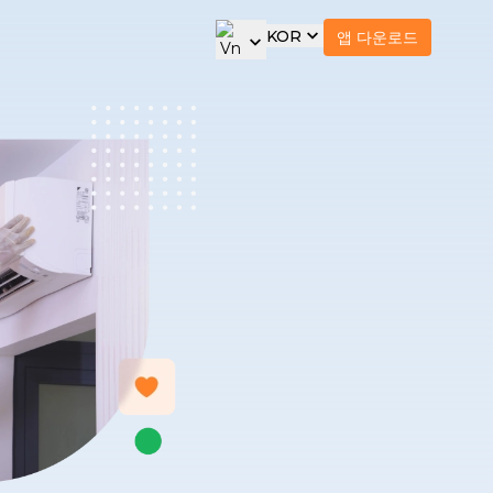
KOR
앱 다운로드
Tiếng Việt
VIE
케어 및 지원 서비스
전자제품 유지보수 서비
기업
너
스
bCare - 육아
We
Malaysia
에어컨 청소
트너
English
ENG
bCare - 노인 케어
사
NEW
온수기 청소
NEW
bCare - 환자 케어
사
한국어
NEW
KOR
세탁기 청소
NEW
bBeauty
하
NEW
日本語
JPN
Indonesia
Thailand