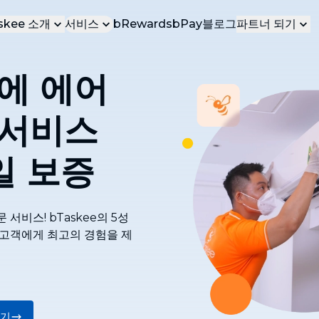
skee 소개
서비스
bRewards
bPay
블로그
파트너 되기
회사 소개
개인 태스커
만에 에어
인기 서비스
채용
서비스 파트
bTaskee에서 가장 사랑받는 서비스
보도자료
비즈니스 파
가정 청소 (즉시 예약)
 서비스
전문적인 홈 클리닝 서비스
연락처
일 보증
딥 클리닝
집 전체를 위한 종합적인 딥 클리닝
실내장식품 청소 서비스
서비스! bTaskee의 5성
소파, 매트리스, 커튼, 카펫의 모든 얼룩 제
 고객에게 최고의 경험을 제
거
이사 서비스
NEW
완전한 이사 및 이전 서비스
산업용 청소
NEW
하기