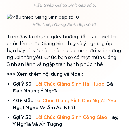
Mẫu thiệp Giáng Sinh đẹp số 9.
Mẫu thiệp Giáng Sinh đẹp số 10.
Trên đây là những gợi ý hướng dẫn cách viết lời
chúc lên thiệp Giáng Sinh hay và ý nghĩa giúp
bạn bày tỏ sự chân thành của mình đối với những
người thân yêu. Chúc bạn sẽ có một mùa Giáng
Sinh an lành và ngập tràn hạnh phúc nhé!
>>> Xem thêm nội dung về Noel:
Gợi Ý 30+
Lời Chúc Giáng Sinh Hài Hước
, Bá
Đạo Nhưng Ý Nghĩa
40+ Mẫu
Lời Chúc Giáng Sinh Cho Người Yêu
Ngọt Ngào Và Ấm Áp Nhất
Gợi Ý 50+
Lời Chúc Giáng Sinh Công Giáo
Hay,
Ý Nghĩa Và Ấn Tượng