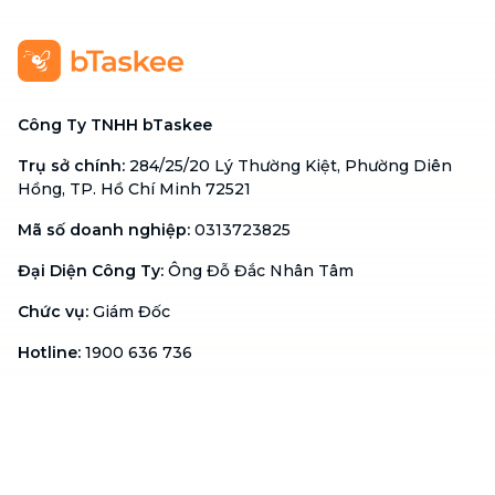
Công Ty TNHH bTaskee
Trụ sở chính
:
284/25/20 Lý Thường Kiệt, Phường Diên
Hồng, TP. Hồ Chí Minh 72521
Mã số doanh nghiệp
:
0313723825
Đại Diện Công Ty
:
Ông Đỗ Đắc Nhân Tâm
Chức vụ
:
Giám Đốc
Hotline
:
1900 636 736
Hỗ trợ khách hàng
:
support@btaskee.com
Hỗ trợ doanh nghiệp
:
btaskee4biz.vn@btaskee.com
Việt Nam
Hỗ trợ