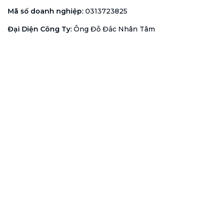
Mã số doanh nghiệp
:
0313723825
Đại Diện Công Ty
:
Ông Đỗ Đắc Nhân Tâm
Chức vụ
:
Giám Đốc
Hotline
:
1900 636 736
Hỗ trợ khách hàng
:
support@btaskee.com
Hỗ trợ doanh nghiệp
:
btaskee4biz.vn@btaskee.com
Việt Nam
Hỗ trợ
Liên hệ
Khiếu nại
Công ty