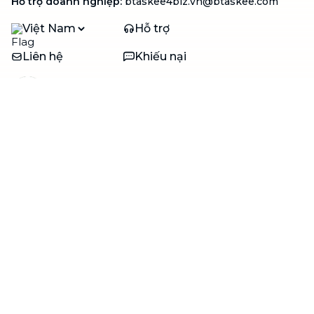
Hỗ trợ doanh nghiệp
:
btaskee4biz.vn@btaskee.com
Việt Nam
Hỗ trợ
Liên hệ
Khiếu nại
Công ty
Về bTaskee
Liên hệ
Tuyển dụng
Câu chuyện người giúp
việc
bTaskee dành cho
Blog
doanh nghiệp
Trở thành đối tác