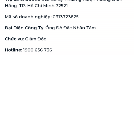
Hồng, TP. Hồ Chí Minh 72521
Mã số doanh nghiệp
:
0313723825
Đại Diện Công Ty
:
Ông Đỗ Đắc Nhân Tâm
Chức vụ
:
Giám Đốc
Hotline
:
1900 636 736
Hỗ trợ khách hàng
:
support@btaskee.com
Hỗ trợ doanh nghiệp
:
btaskee4biz.vn@btaskee.com
Việt Nam
Hỗ trợ
Liên hệ
Khiếu nại
Công ty