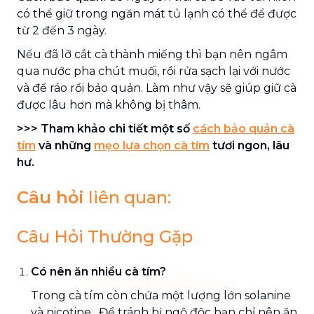
có thể giữ trong ngăn mát tủ lạnh có thể để được
từ 2 đến 3 ngày.
Nếu đã lỡ cắt cà thành miếng thì bạn nên ngâm
qua nước pha chút muối, rồi rửa sạch lại với nước
và để ráo rồi bảo quản. Làm như vậy sẽ giúp giữ cà
được lâu hơn mà không bị thâm.
>>> Tham khảo chi tiết một số
cách bảo quản cà
tím
và những
mẹo lựa chọn cà tím
tươi ngon, lâu
hư.
Câu hỏi
liên quan:
Câu Hỏi Thường Gặp
Có nên ăn nhiều cà tím?
Trong cà tím còn chứa một lượng lớn solanine
và nicotine . Để tránh bị ngộ độc bạn chỉ nên ăn