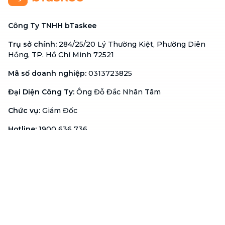
Công Ty TNHH bTaskee
Trụ sở chính
:
284/25/20 Lý Thường Kiệt, Phường Diên
Hồng, TP. Hồ Chí Minh 72521
Mã số doanh nghiệp
:
0313723825
Đại Diện Công Ty
:
Ông Đỗ Đắc Nhân Tâm
Chức vụ
:
Giám Đốc
Hotline
:
1900 636 736
Hỗ trợ khách hàng
:
support@btaskee.com
Hỗ trợ doanh nghiệp
:
btaskee4biz.vn@btaskee.com
Việt Nam
Hỗ trợ
Liên hệ
Khiếu nại