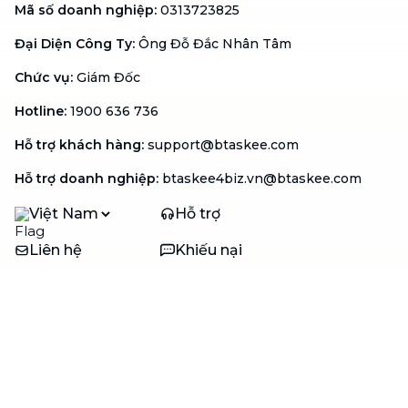
Mã số doanh nghiệp
:
0313723825
Đại Diện Công Ty
:
Ông Đỗ Đắc Nhân Tâm
Chức vụ
:
Giám Đốc
Hotline
:
1900 636 736
Hỗ trợ khách hàng
:
support@btaskee.com
Hỗ trợ doanh nghiệp
:
btaskee4biz.vn@btaskee.com
Việt Nam
Hỗ trợ
Liên hệ
Khiếu nại
Công ty
Về bTaskee
Liên hệ