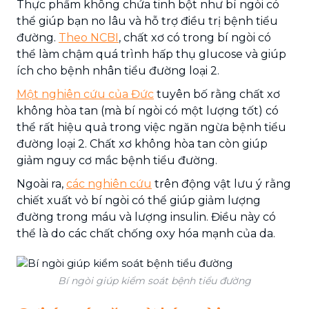
Thực phẩm không chứa tinh bột như bí ngòi có
thể giúp bạn no lâu và hỗ trợ điều trị bệnh tiểu
đường.
Theo NCBI
, chất xơ có trong bí ngòi có
thể làm chậm quá trình hấp thụ glucose và giúp
ích cho bệnh nhân tiểu đường loại 2.
Một nghiên cứu của Đức
tuyên bố rằng chất xơ
không hòa tan (mà bí ngòi có một lượng tốt) có
thể rất hiệu quả trong việc ngăn ngừa bệnh tiểu
đường loại 2. Chất xơ không hòa tan còn giúp
giảm nguy cơ mắc bệnh tiểu đường.
Ngoài ra,
các nghiên cứu
trên động vật lưu ý rằng
chiết xuất vỏ bí ngòi có thể giúp giảm lượng
đường trong máu và lượng insulin. Điều này có
thể là do các chất chống oxy hóa mạnh của da.
Bí ngòi giúp kiểm soát bệnh tiểu đường