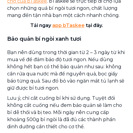
chợ của bTaskee
. bTaskee sẽ trực tiếp đi chợ lựa
chọn những quả bí ngòi tươi ngon, chất lượng
mang đến tận nhà bạn một cách nhanh chóng.
Tải ngay
app bTaskee
tại đây.
Bảo quản bí ngòi xanh tươi
Bạn nên dùng trong thời gian từ 2 – 3 ngày từ khi
mua về để đảm bảo độ tươi ngon. Nếu dùng
không hết bạn có thể bảo quản như sau: không
cần rửa qua nước mà để nguyên quả, bọc giấy
báo từng quả. Sau đó bỏ vào ngăn mát tủ lạnh sẽ
giữ được bí tươi ngon.
Lưu ý, chỉ cắt cuống bí khi sử dụng. Tuyệt đối
không cắt cuống nếu đem bảo quản sẽ làm cho
bí dễ thối và bị teo. Mỗi ngày nên cung cấp
khoảng 500g bí ngòi là đã đủ các thành phần
dinh dưỡng cần thiết cho cơ thể.