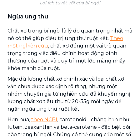
Lợi ích tuyệt vời của bí ngòi
Ngừa ung thư
Chất xơ trong bí ngòi là lý do quan trọng nhất mà
nó có thể giúp điều trị ung thư ruột kết.
Theo
một nghiên cứu
, chất xơ đóng một vai trò quan
trọng trong việc điều chỉnh hoạt động bình
thường của ruột và duy trì một lớp màng nhầy
khỏe mạnh của ruột.
Mặc dù lượng chất xơ chính xác và loại chất xơ
vẫn chưa được xác định rõ ràng, nhưng một
nhóm chuyên gia từ nghiên cứu đã khuyến nghị
lượng chất xơ tiêu thụ từ 20-35g mỗi ngày để
ngăn ngừa ung thư ruột kết.
Hơn nữa,
theo NCBI
, carotenoid - chẳng hạn như
lutein, zeaxanthin và beta-carotene - đặc biệt dồi
dào trong bí ngòi. Chúng có thể cung cấp một số