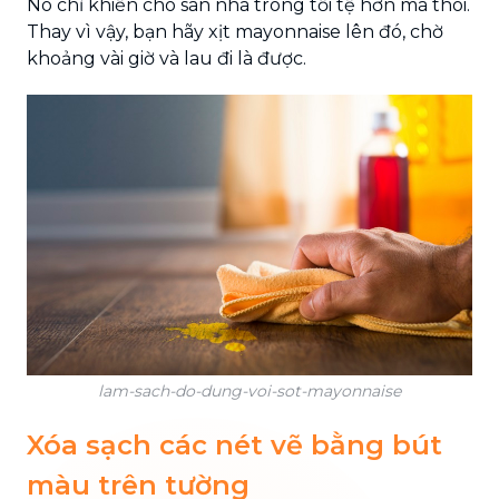
Nó chỉ khiến cho sàn nhà trông tồi tệ hơn mà thôi.
Thay vì vậy, bạn hãy xịt mayonnaise lên đó, chờ
khoảng vài giờ và lau đi là được.
lam-sach-do-dung-voi-sot-mayonnaise
Xóa sạch các nét vẽ bằng bút
màu trên tường