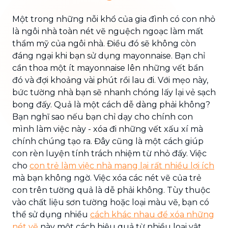
Một trong những nỗi khổ của gia đình có con nhỏ
là ngôi nhà toàn nét vẽ nguệch ngoạc làm mất
thẩm mỹ của ngôi nhà. Điều đó sẽ không còn
đáng ngại khi bạn sử dụng mayonnaise. Bạn chỉ
cần thoa một ít mayonnaise lên những vết bẩn
đó và đợi khoảng vài phút rồi lau đi. Với mẹo này,
bức tường nhà bạn sẽ nhanh chóng lấy lại vẻ sạch
bong đấy. Quả là một cách dễ dàng phải không?
Bạn nghĩ sao nếu bạn chỉ dạy cho chính con
mình làm việc này - xóa đi những vết xấu xí mà
chính chúng tạo ra. Đây cũng là một cách giúp
con rèn luyện tính trách nhiệm từ nhỏ đấy. Việc
cho
con trẻ làm việc nhà mang lại rất nhiều lợi ích
mà bạn không ngờ. Việc xóa các nét vẽ của trẻ
con trên tường quả là dễ phải không. Tùy thuộc
vào chất liệu sơn tường hoặc loại màu vẽ, bạn có
thể sử dụng nhiều
cách khác nhau để xóa những
nét vẽ
này một cách hiệu quả từ nhiều loại vật