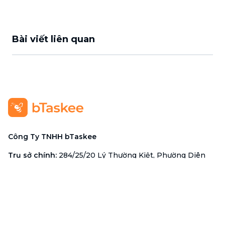
Bài viết liên quan
Công Ty TNHH bTaskee
Trụ sở chính
:
284/25/20 Lý Thường Kiệt, Phường Diên
Hồng, TP. Hồ Chí Minh 72521
Mã số doanh nghiệp
:
0313723825
Đại Diện Công Ty
:
Ông Đỗ Đắc Nhân Tâm
Chức vụ
:
Giám Đốc