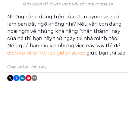
làm sạch đồ dùng inox với sốt mayonnaise
Những công dụng trên của sốt mayonnaise có
làm bạn bất ngờ không nhỉ? Nếu vẫn còn đang
hoài nghi về những khả năng “thần thánh” này
của nó thì bạn hãy thử ngay tại nhà mình nào.
Nếu quá bận bịu với những việc này, vậy thì để
dịch vụ vệ sinh theo giờ bTaskee
giúp bạn thì sao.
Chia sẻ bài viết này!