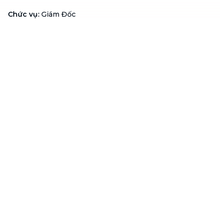
Chức vụ
:
Giám Đốc
Hotline
:
1900 636 736
Hỗ trợ khách hàng
:
support@btaskee.com
Hỗ trợ doanh nghiệp
:
btaskee4biz.vn@btaskee.com
Việt Nam
Hỗ trợ
Liên hệ
Khiếu nại
Công ty
Về bTaskee
Liên hệ
Tuyển dụng
Câu chuyện người giúp