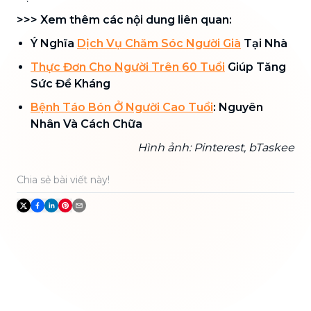
>>> Xem thêm các nội dung liên quan:
Ý Nghĩa
Dịch Vụ Chăm Sóc Người Già
Tại Nhà
Thực Đơn Cho Người Trên 60 Tuổi
Giúp Tăng
Sức Đề Kháng
Bệnh Táo Bón Ở Người Cao Tuổi
: Nguyên
Nhân Và Cách Chữa
Hình ảnh: Pinterest, bTaskee
Chia sẻ bài viết này!