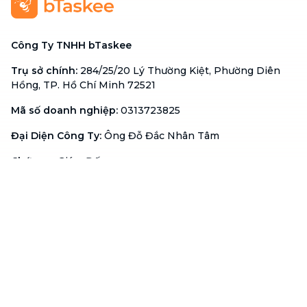
Công Ty TNHH bTaskee
Trụ sở chính
:
284/25/20 Lý Thường Kiệt, Phường Diên
Hồng, TP. Hồ Chí Minh 72521
Mã số doanh nghiệp
:
0313723825
Đại Diện Công Ty
:
Ông Đỗ Đắc Nhân Tâm
Chức vụ
:
Giám Đốc
Hotline
:
1900 636 736
Hỗ trợ khách hàng
:
support@btaskee.com
Hỗ trợ doanh nghiệp
:
btaskee4biz.vn@btaskee.com
Việt Nam
Hỗ trợ
Liên hệ
Khiếu nại