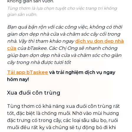
Tùng thơm là lựa chọn tuyệt cho việc trang trí không
gian sân vườn.
Bạn quá bận rộn với các công việc, không có thời
gian dọn dẹp nhà cửa và chăm sóc cây cối trong
nhà. Vậy thì tham khảo ngay
dịch vụ dọn dẹp nhà
cửa
của bTaskee. Các Chị Ong sẽ nhanh chóng
giúp bạn dọn dẹp nhà cửa và chăm sóc cho giàn
cây trong nhà được tươi tốt
Tải app bTaskee
và trải nghiệm dịch vụ ngay
hôm nay!
Xua đuổi côn trùng
Tùng thơm có khả năng xua đuổi côn trùng rất
tốt, đặc biệt là chống muỗi. Nhờ vào mùi hương
đặc trưng có trong cây, các loại sâu sâu bọ, ruồi
muỗi đều rất kỵ và chúng sẽ tự động bỏ đi khi