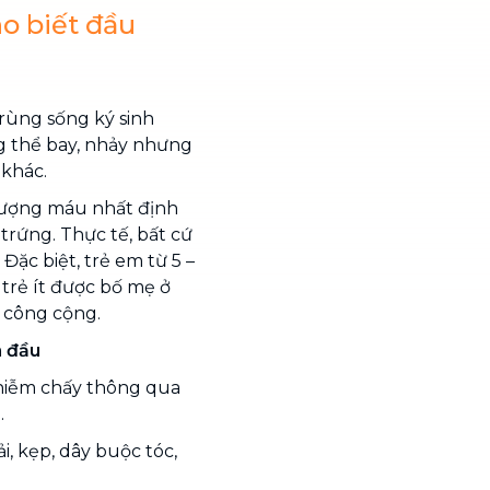
o biết đầu
 trùng sống ký sinh
g thể bay, nhảy nhưng
 khác.
 lượng máu nhất định
trứng. Thực tế, bất cứ
 Đặc biệt, trẻ em từ 5 –
 trẻ ít được bố mẹ ở
ú công cộng.
n đầu
 nhiễm chấy thông qua
.
, kẹp, dây buộc tóc,