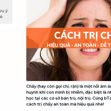
Chuyển nhà trọn gói, không lo dọn
dẹp nơi đi nơi đến
ưu ý
rẻ
Vệ sinh công nghiệp
NEW
Vệ sinh chuyên nghiệp cho văn
phòng, nhà xưởng, công trình lớn
Chấy (hay còn gọi chí, rận) là một nỗi ám
huynh khi con mình bị nhiễm, đặc biệt là 
học tại các cơ sở bán trú, nội trú. Cùng 
cách trị chấy an toàn mà hiệu quả nhé!