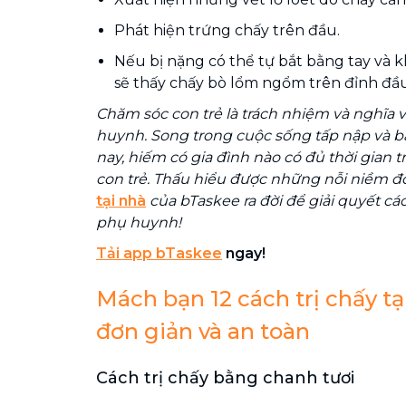
Phát hiện trứng chấy trên đầu.
Nếu bị nặng có thể tự bắt bằng tay và k
sẽ thấy chấy bò lổm ngổm trên đỉnh đầu
Chăm sóc con trẻ là trách nhiệm và nghĩa 
huynh. Song trong cuộc sống tấp nập và b
nay, hiếm có gia đình nào có đủ thời gian 
con trẻ. Thấu hiểu được những nỗi niềm đ
tại nhà
của bTaskee ra đời để giải quyết c
phụ huynh!
Tải app bTaskee
ngay!
Mách bạn 12 cách trị chấy tạ
đơn giản và an toàn
Cách trị chấy bằng chanh tươi