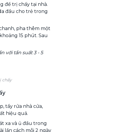
 để trị chấy tại nhà.
da đầu cho trẻ trong
t chanh, pha thêm một
 khoảng 15 phút. Sau
n với tần suất 3 - 5
ị chấy
ấy
, tẩy rửa nhà cửa,
ất hiệu quả.
t xa và ủ đầu trong
vài lần cách mỗi 2 ngày