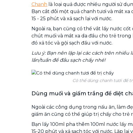
Chanh
là loại quả được nhiều người sử dụng
Bạn cắt đôi một quả chanh tươi và mát xa 
15 - 25 phút và xả sạch lại với nước.
Ngoài ra, bạn cũng có thể vắt lấy nước cố
chút muối và mát xa da đầu cho trẻ trong
đó xả tóc và gội sạch đầu với nước.
Lưu ý: Bạn nên lặp lại các cách trên nhiều lầ
lần/tuần để đầu sạch chấy nhé!
Có thể dùng chanh tươi để tr
Dùng muối và giấm trắng để diệt ch
Ngoài các công dụng trong nấu ăn, làm đẹp
giấm ăn cũng có thể giúp trị chấy cho trẻ r
Bạn lấy 100ml pha thêm 100ml nước lấy má
15-20 phút và xả sạch tóc với nước. Lặp lại 