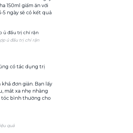
ha 150ml giấm ăn với
 3-5 ngày sẽ có kết quả
p ủ đầu trị chí rận
ng có tác dụng trị
 khá đơn giản. Bạn lấy
ầu, mát xa nhẹ nhàng
ải tóc bình thường cho
iệu quả