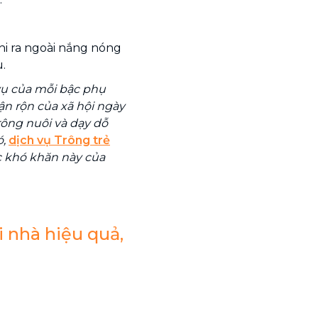
hi ra ngoài nắng nóng
.
vụ của mỗi bậc phụ
ận rộn của xã hội ngày
trông nuôi và dạy dỗ
ó,
dịch vụ Trông trẻ
ác khó khăn này của
i nhà hiệu quả,