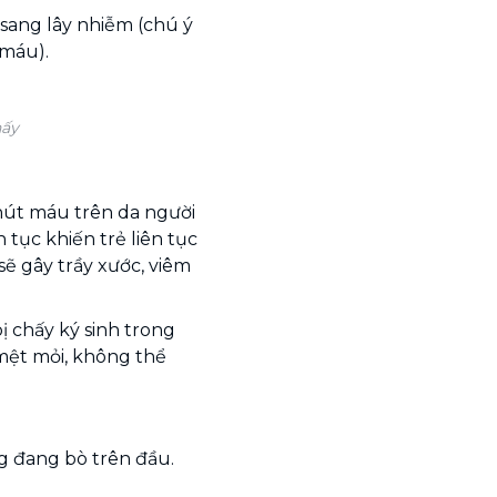
 sang lây nhiễm (chú ý
 máu).
hấy
hút máu trên da người
n tục khiến trẻ liên tục
sẽ gây trầy xước, viêm
 bị chấy ký sinh trong
 mệt mỏi, không thể
g đang bò trên đầu.
.