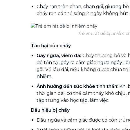
Chấy rận trên chăn, chăn gối, giường bò
chấy rận có thể sống 2 ngày không hút
Trẻ em rất dễ bị nhiễm c
Tác hại của chấy
Gây ngứa, viêm da:
Chấy thường bò và 
để tồn tại, gây ra cảm giác ngứa ngáy liê
gãi. Về lâu dài, nếu không được chữa trị 
nhiễm.
Ảnh hưởng đến sức khỏe tinh thần
: Khi
thời gian dài, cơ thể cảm thấy khó chịu,
tập trung vào học tập, làm việc.
Dấu hiệu bị chấy
Đầu ngứa và cảm giác được có côn trùn
Xuất hiện những vết lở loét do chấy cắn