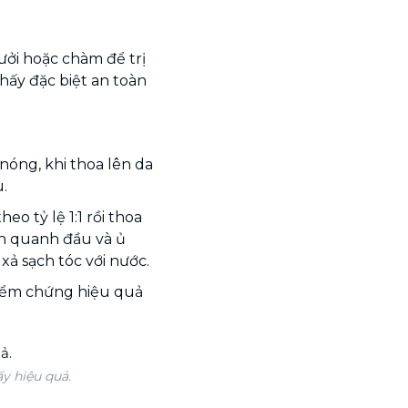
ưởi hoặc chàm để trị
chấy đặc biệt an toàn
nóng, khi thoa lên da
u.
eo tỷ lệ 1:1 rồi thoa
ấn quanh đầu và ủ
xả sạch tóc với nước.
kiểm chứng hiệu quả
y hiệu quả.