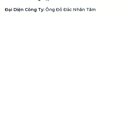
Đại Diện Công Ty
:
Ông Đỗ Đắc Nhân Tâm
Chức vụ
:
Giám Đốc
Hotline
:
1900 636 736
Hỗ trợ khách hàng
:
support@btaskee.com
Hỗ trợ doanh nghiệp
:
btaskee4biz.vn@btaskee.com
Việt Nam
Hỗ trợ
Liên hệ
Khiếu nại
Công ty
Về bTaskee
Liên hệ