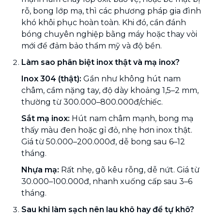
rỗ, bong lớp mạ, thì các phương pháp gia đình
khó khôi phục hoàn toàn. Khi đó, cần đánh
bóng chuyên nghiệp bằng máy hoặc thay vòi
mới để đảm bảo thẩm mỹ và độ bền.
Làm sao phân biệt inox thật và mạ inox?
Inox 304 (thật):
Gần như không hút nam
châm, cầm nặng tay, độ dày khoảng 1,5–2 mm,
thường từ 300.000–800.000đ/chiếc.
Sắt mạ inox:
Hút nam châm mạnh, bong mạ
thấy màu đen hoặc gỉ đỏ, nhẹ hơn inox thật.
Giá từ 50.000–200.000đ, dễ bong sau 6–12
tháng.
Nhựa mạ:
Rất nhẹ, gõ kêu rỗng, dễ nứt. Giá từ
30.000–100.000đ, nhanh xuống cấp sau 3–6
tháng.
Sau khi làm sạch nên lau khô hay để tự khô?