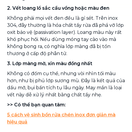
2. Vết loang lổ sắc cầu vồng hoặc màu đen
Không phải mọi vết đen đều là gỉ sét. Trên inox
304, đây thường là hóa chất tẩy rửa đã phá vỡ lớp
oxit bảo vệ (passivation layer). Loang màu này rất
khó phục hồi. Nếu dùng móng tay cào vào mà
không bong ra, có nghĩa lớp màng đã bị tổn
thương ở cấp độ phân tử.
3. Lớp màng mờ, xỉn màu đồng nhất
Không có đốm cụ thể, nhưng vòi nhìn tối màu
hơn, như bị phủ lớp sương mù. Đây là kết quả của
dầu mỡ, bụi bẩn tích tụ lâu ngày. May mắn là loại
vết này dễ xử lý nhất bằng chất tẩy nhẹ.
>> Có thể bạn quan tâm:
5 cách vệ sinh bồn rửa chén inox đơn giản mà
hiệu quả