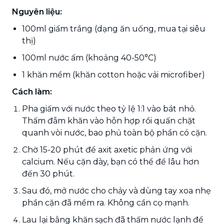
Nguyên liệu:
100ml giấm trắng (dạng ăn uống, mua tại siêu
thị)
100ml nước ấm (khoảng 40-50°C)
1 khăn mềm (khăn cotton hoặc vải microfiber)
Cách làm:
Pha giấm với nước theo tỷ lệ 1:1 vào bát nhỏ.
Thấm đẫm khăn vào hỗn hợp rồi quấn chặt
quanh vòi nước, bao phủ toàn bộ phần có cặn.
Chờ 15-20 phút để axit axetic phản ứng với
calcium. Nếu cặn dày, bạn có thể để lâu hơn
đến 30 phút.
Sau đó, mở nước cho chảy và dùng tay xoa nhẹ
phần cặn đã mềm ra. Không cần cọ mạnh.
Lau lại bằng khăn sạch đã thấm nước lạnh để