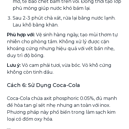
mỡ, tế bào chết bám trên vòi. Đồng thời tạo lớp
phủ mỏng giúp nước khó bám lại.
Sau 2-3 phút chà xát, rửa lại bằng nước lạnh.
Lau khô bằng khăn.
Phù hợp với:
Vệ sinh hàng ngày, tạo mùi thơm tự
nhiên cho phòng tắm. Không xử lý được cặn
khoáng cứng nhưng hiệu quả với vết bẩn nhẹ,
duy trì độ bóng.
Lưu ý:
Vỏ cam phải tươi, vừa bóc. Vỏ khô cứng
không còn tinh dầu.
Cách 6: Sử Dụng Coca-Cola
Coca-Cola chứa axit phosphoric 0.05%, đủ mạnh
để hòa tan gỉ sét nhẹ nhưng an toàn với inox.
Phương pháp này phổ biến trong làm sạch kim
loại có đốm oxy hóa.