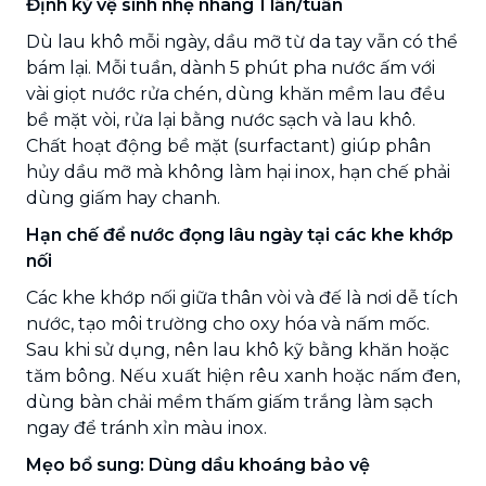
Định kỳ vệ sinh nhẹ nhàng 1 lần/tuần
Dù lau khô mỗi ngày, dầu mỡ từ da tay vẫn có thể
bám lại. Mỗi tuần, dành 5 phút pha nước ấm với
vài giọt nước rửa chén, dùng khăn mềm lau đều
bề mặt vòi, rửa lại bằng nước sạch và lau khô.
Chất hoạt động bề mặt (surfactant) giúp phân
hủy dầu mỡ mà không làm hại inox, hạn chế phải
dùng giấm hay chanh.
Hạn chế để nước đọng lâu ngày tại các khe khớp
nối
Các khe khớp nối giữa thân vòi và đế là nơi dễ tích
nước, tạo môi trường cho oxy hóa và nấm mốc.
Sau khi sử dụng, nên lau khô kỹ bằng khăn hoặc
tăm bông. Nếu xuất hiện rêu xanh hoặc nấm đen,
dùng bàn chải mềm thấm giấm trắng làm sạch
ngay để tránh xỉn màu inox.
Mẹo bổ sung: Dùng dầu khoáng bảo vệ