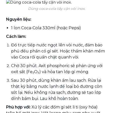
Dùng coca-cola tẩy cặn vòi inox.
Nguyên liệu:
1 lon Coca-Cola 330ml (hoặc Pepsi)
Cách làm:
Đổ trực tiếp nước ngọt lên vòi nước, đảm bảo
phủ đều phần có gỉ sét. Hoặc thấm khăn mềm
vào Coca rồi quấn chặt quanh vòi.
Chờ 30 phút. Axit phosphoric sẽ phản ứng với
oxit sắt (Fe₂O₃) và hòa tan lớp gỉ mỏng.
Sau 30 phút, dùng khăn ẩm lau sạch. Rửa lại
thật kỹ bằng nước lạnh để loại bỏ đường còn
sót lại. Nếu không rửa sạch, đường sẽ tạo lớp
dính bám bụi. Lau khô hoàn toàn.
Phù hợp với:
Xử lý các đốm gỉ sét li ti (oxy hóa)