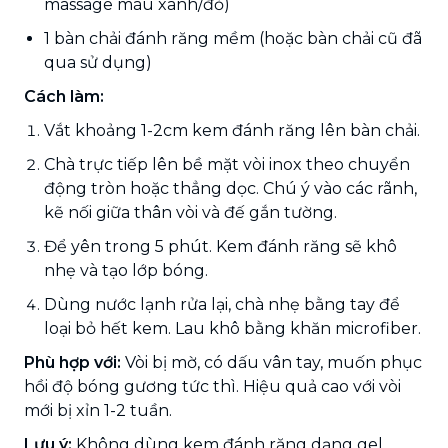
massage màu xanh/đỏ)
1 bàn chải đánh răng mềm (hoặc bàn chải cũ đã
qua sử dụng)
Cách làm:
Vắt khoảng 1-2cm kem đánh răng lên bàn chải.
Chà trực tiếp lên bề mặt vòi inox theo chuyển
động tròn hoặc thẳng dọc. Chú ý vào các rãnh,
kẽ nối giữa thân vòi và đế gắn tường.
Để yên trong 5 phút. Kem đánh răng sẽ khô
nhẹ và tạo lớp bóng.
Dùng nước lạnh rửa lại, chà nhẹ bằng tay để
loại bỏ hết kem. Lau khô bằng khăn microfiber.
Phù hợp với:
Vòi bị mờ, có dấu vân tay, muốn phục
hồi độ bóng gương tức thì. Hiệu quả cao với vòi
mới bị xỉn 1-2 tuần.
Lưu ý:
Không dùng kem đánh răng dạng gel