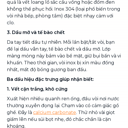
quả là vết loang lổ sắc cầu vồng hoặc đốm đen
không thể phục hồi. Inox 304 (loại phổ biến trong
vòi nhà bếp, phòng tắm) đặc biệt nhạy cảm với
clo.
3. Dầu mỡ và tế bào chết
Da tay tiết dầu tự nhiên. Mỗi lần bật/tắt vòi, bạn
để lại dấu vân tay, tế bào chết và dầu mỡ. Lớp
màng mỏng này bám vào bề mặt, giữ bụi bẩn và vi
khuẩn. Theo thời gian, vòi inox bị xỉn màu đồng
nhất, mất độ bóng gương ban đầu.
Ba dấu hiệu đặc trưng giúp nhận biết:
1. Vết cặn trắng, khô cứng
Xuất hiện nhiều quanh ren ống, đầu vòi nơi nước
thường xuyên đọng lại. Chạm vào có cảm giác gồ
ghề. Đây là
calcium carbonate
. Thử nhỏ vài giọt
giấm lên nếu sủi bọt nhẹ, đó chắc chắn là cặn
khoáng.