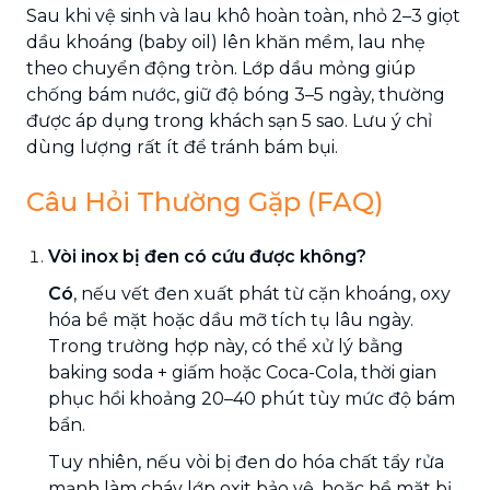
Sau khi vệ sinh và lau khô hoàn toàn, nhỏ 2–3 giọt
dầu khoáng (baby oil) lên khăn mềm, lau nhẹ
theo chuyển động tròn. Lớp dầu mỏng giúp
chống bám nước, giữ độ bóng 3–5 ngày, thường
được áp dụng trong khách sạn 5 sao. Lưu ý chỉ
dùng lượng rất ít để tránh bám bụi.
Câu Hỏi Thường Gặp (FAQ)
Vòi inox bị đen có cứu được không?
Có
, nếu vết đen xuất phát từ cặn khoáng, oxy
hóa bề mặt hoặc dầu mỡ tích tụ lâu ngày.
Trong trường hợp này, có thể xử lý bằng
baking soda + giấm hoặc Coca-Cola, thời gian
phục hồi khoảng 20–40 phút tùy mức độ bám
bẩn.
Tuy nhiên, nếu vòi bị đen do hóa chất tẩy rửa
mạnh làm cháy lớp oxit bảo vệ, hoặc bề mặt bị