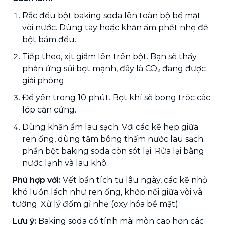
Rắc đều bột baking soda lên toàn bộ bề mặt
vòi nước. Dùng tay hoặc khăn ẩm phết nhẹ để
bột bám đều.
Tiếp theo, xịt giấm lên trên bột. Bạn sẽ thấy
phản ứng sủi bọt mạnh, đây là CO₂ đang được
giải phóng.
Để yên trong 10 phút. Bọt khí sẽ bong tróc các
lớp cặn cứng.
Dùng khăn ẩm lau sạch. Với các kẽ hẹp giữa
ren ống, dùng tăm bông thấm nước lau sạch
phần bột baking soda còn sót lại. Rửa lại bằng
nước lạnh và lau khô.
Phù hợp với:
Vết bẩn tích tụ lâu ngày, các kẽ nhỏ
khó luồn lách như ren ống, khớp nối giữa vòi và
tường. Xử lý đốm gỉ nhẹ (oxy hóa bề mặt).
Lưu ý:
Baking soda có tính mài mòn cao hơn các