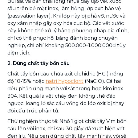
Búi sắt và bàn chải lông nhựa dày tạo vết xước
sâu trên bề mặt inox, làm hỏng lớp oxit bảo vệ
(passivation layer). Khi lớp này bị phá vỡ, nước và
oxy xâm nhập gây oxy hóa cục bộ. Các vết xước
này không thể xử lý bằng phương pháp gia đình,
chỉ có thể phục hồi bằng đánh bóng chuyên
nghiệp, chi phí khoảng 500.000–1.000.000đ tùy
diện tích.
2. Dùng chất tẩy bồn cầu
Chất tẩy bồn cầu chứa axit clohidric (HCl) nồng
độ 10-15% hoặc
natri hypoclorit
(NaClO). Cả hai
đều phản ứng mạnh với sắt trong hợp kim inox
304. Kết quả là vết cháy đen không thể đảo
ngược, loang lổ sắc cầu vồng do lớp oxit bị thay
đổi cấu trúc phân tử.
Thử nghiệm thực tế: Nhỏ 1 giọt chất tẩy Vim bồn
cầu lên vòi inox, chỉ sau 30 giây đã xuất hiện vết
đen li ti. Nếu bạn dùng chất tẩy mạnh này, vòi sẽ