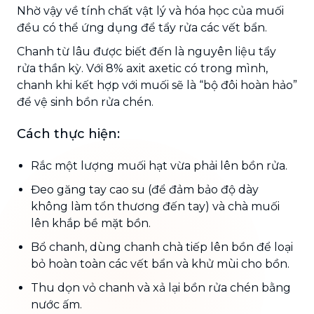
Nhờ vậy về tính chất vật lý và hóa học của muối
đều có thể ứng dụng để tẩy rửa các vết bẩn.
Chanh từ lâu được biết đến là nguyên liệu tẩy
rửa thần kỳ. Với 8% axit axetic có trong mình,
chanh khi kết hợp với muối sẽ là “bộ đôi hoàn hảo”
để vệ sinh bồn rửa chén.
Cách thực hiện:
Rắc một lượng muối hạt vừa phải lên bồn rửa.
Đeo găng tay cao su (để đảm bảo độ dày
không làm tổn thương đến tay) và chà muối
lên khắp bề mặt bồn.
Bổ chanh, dùng chanh chà tiếp lên bồn để loại
bỏ hoàn toàn các vết bẩn và khử mùi cho bồn.
Thu dọn vỏ chanh và xả lại bồn rửa chén bằng
nước ấm.