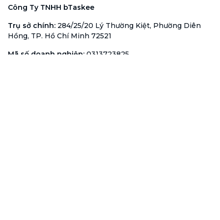
Công Ty TNHH bTaskee
Trụ sở chính
:
284/25/20 Lý Thường Kiệt, Phường Diên
Hồng, TP. Hồ Chí Minh 72521
Mã số doanh nghiệp
:
0313723825
Đại Diện Công Ty
:
Ông Đỗ Đắc Nhân Tâm
Chức vụ
:
Giám Đốc
Hotline
:
1900 636 736
Hỗ trợ khách hàng
:
support@btaskee.com
Hỗ trợ doanh nghiệp
:
btaskee4biz.vn@btaskee.com
Việt Nam
Hỗ trợ
Liên hệ
Khiếu nại