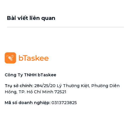
Bài viết liên quan
Công Ty TNHH bTaskee
Trụ sở chính
:
284/25/20 Lý Thường Kiệt, Phường Diên
Hồng, TP. Hồ Chí Minh 72521
Mã số doanh nghiệp
:
0313723825
Đại Diện Công Ty
:
Ông Đỗ Đắc Nhân Tâm
Chức vụ
:
Giám Đốc