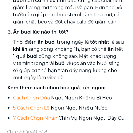
bưởi
còn
có nhiều
tinh dầu cùng các chất làm
giảm lượng mỡ trong máu và gan. Hơn thế,
vỏ
bưởi
còn giúp hạ cholesterol, làm tiêu mỡ, cắt
giảm chất béo và đốt cháy calo để giảm cân.
Ăn bưởi lúc nào thì tốt?
Thời điểm
ăn bưởi
trong ngày là
tốt nhất
là sau
khi ăn
sáng xong khoảng 1h, bạn có thể
ăn
hết
1 quả
bưởi
cũng không sao. Mặt khác lượng
vitamin trong trái
bưởi
được
ăn
vào buổi sáng
sẽ giúp cơ thể bạn tràn đầy năng lượng cho
một ngày làm việc dài.
Xem thêm cách chon hoa quả tươi ngon:
Cách Chọn Dứa
Ngọt Ngon Không Bị Héo
5 Cách Chọn Lê
Ngon Ngọt Nhiều Nước
7 Cách Chọn Nhãn
Chín Vụ Ngon Ngọt, Dày Cui
Chia sẻ bài viết này!