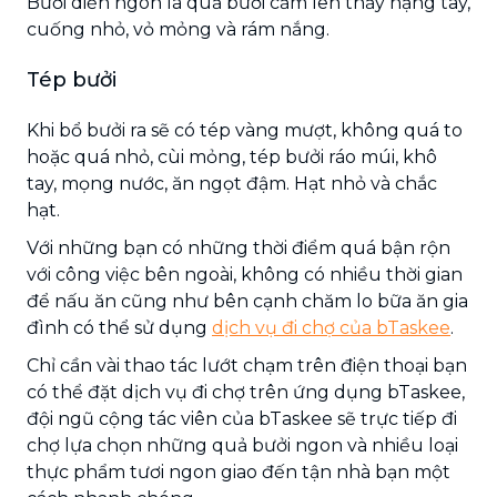
Bưởi diễn ngon là quả bưởi cầm lên thấy nặng tay,
cuống nhỏ, vỏ mỏng và rám nắng.
Tép bưởi
Khi bổ bưởi ra sẽ có tép vàng mượt, không quá to
hoặc quá nhỏ, cùi mỏng, tép bưởi ráo múi, khô
tay, mọng nước, ăn ngọt đậm. Hạt nhỏ và chắc
hạt.
Với những bạn có những thời điểm quá bận rộn
với công việc bên ngoài, không có nhiều thời gian
để nấu ăn cũng như bên cạnh chăm lo bữa ăn gia
đình có thể sử dụng
dịch vụ đi chợ của bTaskee
.
Chỉ cần vài thao tác lướt chạm trên điện thoại bạn
có thể đặt dịch vụ đi chợ trên ứng dụng bTaskee,
đội ngũ cộng tác viên của bTaskee sẽ trực tiếp đi
chợ lựa chọn những quả bưởi ngon và nhiều loại
thực phẩm tươi ngon giao đến tận nhà bạn một