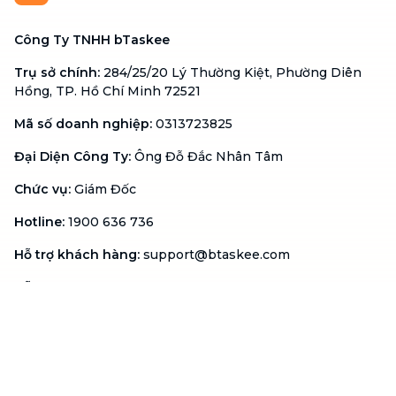
Công Ty TNHH bTaskee
Trụ sở chính
:
284/25/20 Lý Thường Kiệt, Phường Diên
Hồng, TP. Hồ Chí Minh 72521
Mã số doanh nghiệp
:
0313723825
Đại Diện Công Ty
:
Ông Đỗ Đắc Nhân Tâm
Chức vụ
:
Giám Đốc
Hotline
:
1900 636 736
Hỗ trợ khách hàng
:
support@btaskee.com
Hỗ trợ doanh nghiệp
:
btaskee4biz.vn@btaskee.com
Việt Nam
Hỗ trợ
Liên hệ
Khiếu nại