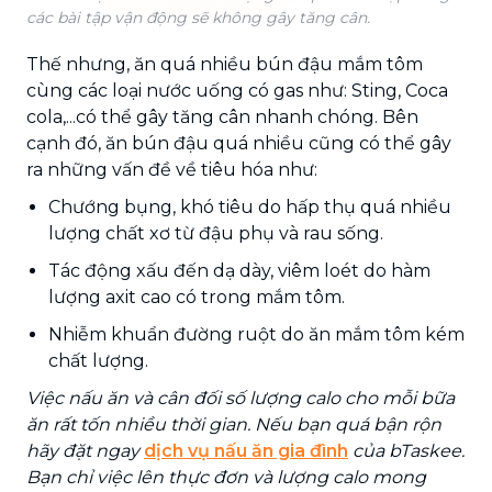
các bài tập vận động sẽ không gây tăng cân.
Thế nhưng, ăn quá nhiều bún đậu mắm tôm
cùng các loại nước uống có gas như: Sting, Coca
cola,...có thể gây tăng cân nhanh chóng. Bên
cạnh đó, ăn bún đậu quá nhiều cũng có thể gây
ra những vấn đề về tiêu hóa như:
Chướng bụng, khó tiêu do hấp thụ quá nhiều
lượng chất xơ từ đậu phụ và rau sống.
Tác động xấu đến dạ dày, viêm loét do hàm
lượng axit cao có trong mắm tôm.
Nhiễm khuẩn đường ruột do ăn mắm tôm kém
chất lượng.
Việc nấu ăn và cân đối số lượng calo cho mỗi bữa
ăn rất tốn nhiều thời gian. Nếu bạn quá bận rộn
hãy đặt ngay
dịch vụ nấu ăn gia đình
của bTaskee.
Bạn chỉ việc lên thực đơn và lượng calo mong