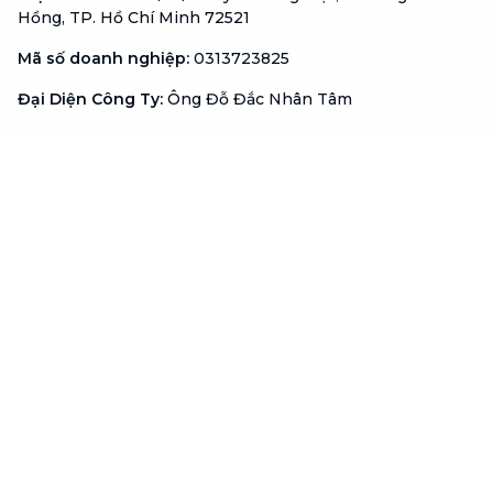
Hồng, TP. Hồ Chí Minh 72521
Mã số doanh nghiệp
:
0313723825
Đại Diện Công Ty
:
Ông Đỗ Đắc Nhân Tâm
Chức vụ
:
Giám Đốc
Hotline
:
1900 636 736
Hỗ trợ khách hàng
:
support@btaskee.com
Hỗ trợ doanh nghiệp
:
btaskee4biz.vn@btaskee.com
Việt Nam
Hỗ trợ
Liên hệ
Khiếu nại
Công ty