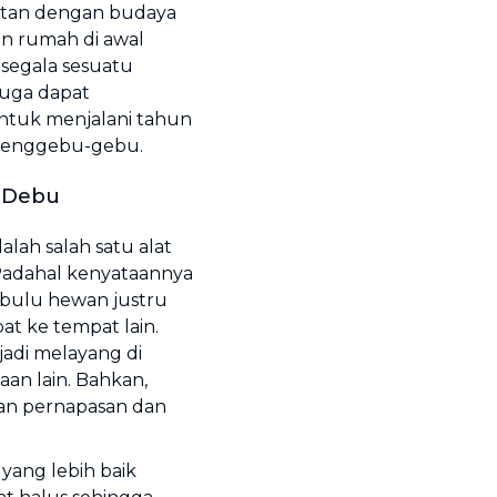
kaitan dengan budaya
an rumah di awal
 segala sesuatu
juga dapat
untuk menjalani tahun
menggebu-gebu.
 Debu
ah salah satu alat
Padahal kenyataannya
 bulu hewan justru
at ke tempat lain.
jadi melayang di
an lain. Bahkan,
ran pernapasan dan
yang lebih baik