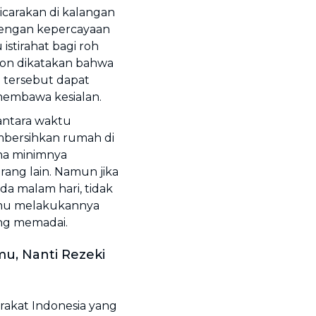
bicarakan di kalangan
 dengan kepercayaan
istirahat bagi roh
non dikatakan bahwa
l tersebut dapat
embawa kesialan.
 antara waktu
bersihkan rumah di
na minimnya
ang lain. Namun jika
a malam hari, tidak
amu melakukannya
ng memadai.
u, Nanti Rezeki
rakat Indonesia yang