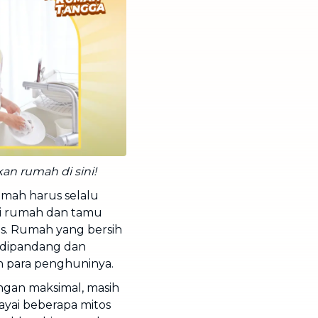
an rumah di sini!
rumah harus selalu
ni rumah dan tamu
as. Rumah yang bersih
 dipandang dan
n para penghuninya.
gan maksimal, masih
yai beberapa mitos