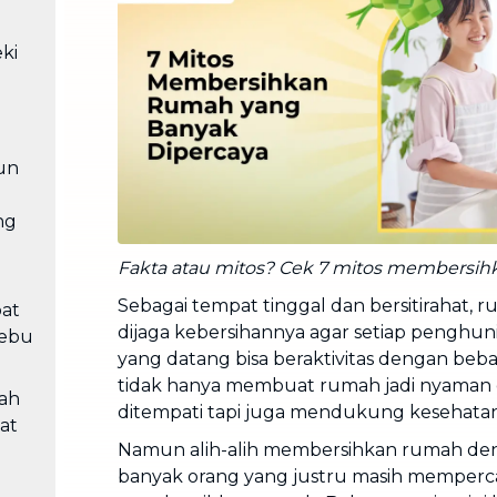
Cuci Sofa & Kasur
Layanan pembersihan sofa, kasur,
ki
gorden, dan karpet profesional
Pindahan Rumah
Layanan pindahan dan relokasi
rumah secara menyeluruh
un
ng
Fakta atau mitos? Cek 7 mitos membersihk
Sebagai tempat tinggal dan bersitirahat, 
at
dijaga kebersihannya agar setiap penghu
ebu
yang datang bisa beraktivitas dengan beb
tidak hanya membuat rumah jadi nyaman
rah
ditempati tapi juga mendukung kesehata
at
Namun alih-alih membersihkan rumah den
banyak orang yang justru masih memperca