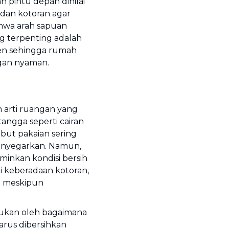
 pintu depan dinilai
dan kotoran agar
ahwa arah sapuan
g terpenting adalah
ten sehingga rumah
gan nyaman.
n arti ruangan yang
angga seperti cairan
but pakaian sering
enyegarkan. Namun,
minkan kondisi bersih
i keberadaan kotoran,
a meskipun
tukan oleh bagaimana
rus dibersihkan