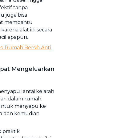
erat halus sehingga
ktif tanpa
u juga bisa
at membantu
arena alat ini secara
cil apapun.
si Rumah Bersih Anti
apat Mengeluarkan
enyapu lantai ke arah
ari dalam rumah.
 untuk menyapu ke
a dan kemudian
 praktik