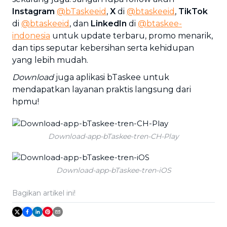
Instagram
@bTaskeeid
,
X
di
@btaskeeid
,
TikTok
di
@btaskeeid
, dan
LinkedIn
di
@btaskee-
indonesia
untuk update terbaru, promo menarik,
dan tips seputar kebersihan serta kehidupan
yang lebih mudah.
Download
juga aplikasi bTaskee untuk
mendapatkan layanan praktis langsung dari
hpmu!
Download-app-bTaskee-tren-CH-Play
Download-app-bTaskee-tren-iOS
Bagikan artikel ini!