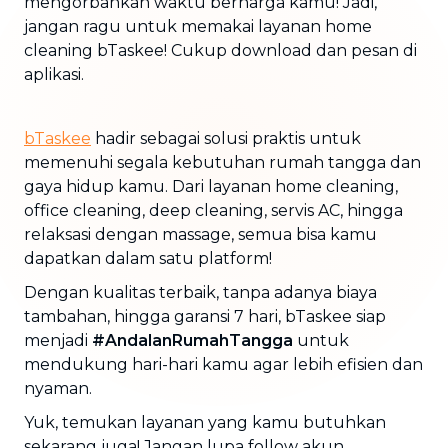
mengorbankan waktu berharga kamu! Jadi,
jangan ragu untuk memakai layanan home
cleaning bTaskee! Cukup download dan pesan di
aplikasi.
bTaskee
hadir sebagai solusi praktis untuk
memenuhi segala kebutuhan rumah tangga dan
gaya hidup kamu. Dari layanan home cleaning,
office cleaning, deep cleaning, servis AC, hingga
relaksasi dengan massage, semua bisa kamu
dapatkan dalam satu platform!
Dengan kualitas terbaik, tanpa adanya biaya
tambahan, hingga garansi 7 hari, bTaskee siap
menjadi
#AndalanRumahTangga
untuk
mendukung hari-hari kamu agar lebih efisien dan
nyaman.
Yuk, temukan layanan yang kamu butuhkan
sekarang juga! Jangan lupa follow akun