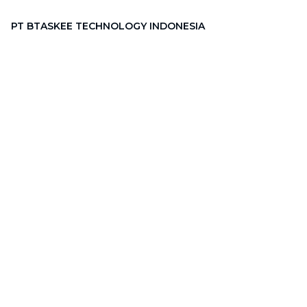
PT BTASKEE TECHNOLOGY INDONESIA
Alamat
:
GRAHA PENA Jalan Raya Kebayoran Lama No.12
Lt. 9, RT.1/RW.1, Grogol Utara, Kebayoran Lama, Jakarta
Selatan, Jakarta 12210
Hotline
:
08111 0007 590
Email
:
cs.id@btaskee.com
Indonesia
Perusahaan
Tentang Kami
Hubungi Kami
Blog
Menjadi Mitra